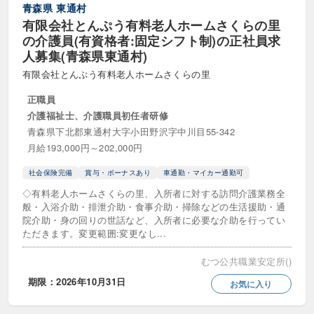
青森県
東通村
介護事務
介護支援専門員
有限会社とんぷう有料老人ホームさくらの里
の介護員(有資格者:固定シフト制)の正社員求
介護福祉士
介護福祉士実務者研修
人募集(青森県東通村)
介護職員初任者研修
社会福祉主事
有限会社とんぷう有料老人ホームさくらの里
正職員
社会福祉士
福祉住環境コーディネーター
介護福祉士、介護職員初任者研修
福祉用具専門相談員
精神保健福祉士
青森県下北郡東通村大字小田野沢字中川目55-342
月給193,000円～202,000円
認知症ケア専門士
認知症介護基礎研修
社会保険完備
賞与・ボーナスあり
車通勤・マイカー通勤可
その他の資格・免許
◇有料老人ホームさくらの里、入所者に対する訪問介護業務全
般・入浴介助・排泄介助・食事介助・掃除などの生活援助・通
院介助・身の回りの世話など、入所者に必要な介助を行ってい
雇用形態
ただきます。変更範囲:変更なし...
正職員
パート・アルバイト
むつ公共職業安定所()
期限：2026年10月31日
お気に入り
契約職員
準社員
会計年度任用職員
派遣社員
派遣パート
嘱託職員