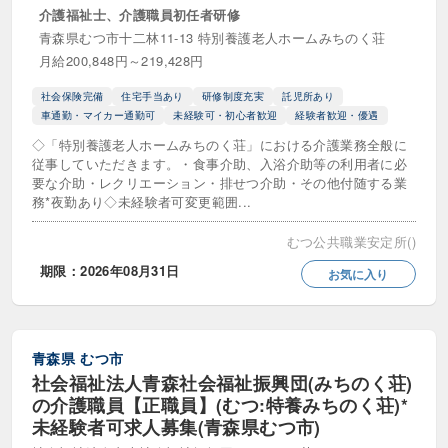
介護福祉士、介護職員初任者研修
青森県むつ市十二林11-13 特別養護老人ホームみちのく荘
月給200,848円～219,428円
社会保険完備
住宅手当あり
研修制度充実
託児所あり
車通勤・マイカー通勤可
未経験可・初心者歓迎
経験者歓迎・優遇
◇「特別養護老人ホームみちのく荘」における介護業務全般に
従事していただきます。・食事介助、入浴介助等の利用者に必
要な介助・レクリエーション・排せつ介助・その他付随する業
務*夜勤あり◇未経験者可変更範囲...
むつ公共職業安定所()
期限：2026年08月31日
お気に入り
青森県
むつ市
社会福祉法人青森社会福祉振興団(みちのく荘)
の介護職員【正職員】(むつ:特養みちのく荘)*
未経験者可求人募集(青森県むつ市)