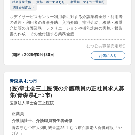
社会保険完備
賞与・ボーナスあり
車通勤・マイカー通勤可
退職金制度あり
◇デイサービスセンター利用者に対する介護業務全般・利用者
の送迎・利用者の食事介助、入浴介助、排泄介助、移動・移乗
介助等の介護業務・レクリエーションや機能訓練の実施・報告
書の作成・その他付随する業務全般...
むつ公共職業安定所()
期限：2026年09月30日
お気に入り
青森県
むつ市
(医)章士会三上医院の介護職員の正社員求人募
集(青森県むつ市)
医療法人章士会三上医院
正職員
介護福祉士、介護職員初任者研修
青森県むつ市大畑町観音堂25-1 むつ市介護老人保健施設「や
げん」