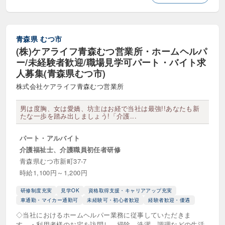
青森県
むつ市
(株)ケアライフ青森むつ営業所・ホームヘルパ
ー/未経験者歓迎/職場見学可パート・バイト求
人募集(青森県むつ市)
株式会社ケアライフ青森むつ営業所
男は度胸、女は愛嬌、坊主はお経で当社は最強!!あなたも新
たな一歩を踏み出しましょう!「介護...
パート・アルバイト
介護福祉士、介護職員初任者研修
青森県むつ市新町37-7
時給1,100円～1,200円
研修制度充実
見学OK
資格取得支援・キャリアアップ充実
車通勤・マイカー通勤可
未経験可・初心者歓迎
経験者歓迎・優遇
◇当社におけるホームヘルパー業務に従事していただきま
す。・利用者様のお宅を訪問し、掃除、洗濯、調理などの生活