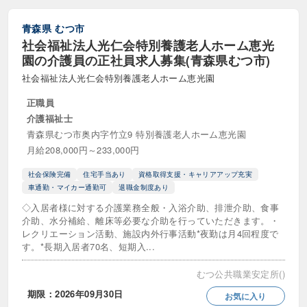
産休・育休代替職員
その他・正社員以外
青森県
むつ市
社会福祉法人光仁会特別養護老人ホーム恵光
園の介護員の正社員求人募集(青森県むつ市)
職種
社会福祉法人光仁会特別養護老人ホーム恵光園
キャリアコンサルタント
ケアプランナー
正職員
介護福祉士
サービス提供管理者（サビ管）
青森県むつ市奥内字竹立9 特別養護老人ホーム恵光園
月給208,000円～233,000円
サービス提供責任者（サ責）
社会保険完備
住宅手当あり
資格取得支援・キャリアアップ充実
スクールソーシャルワーカー
車通勤・マイカー通勤可
退職金制度あり
世話人・生活施支援員
事務職・介護事務
◇入居者様に対する介護業務全般・入浴介助、排泄介助、食事
介助、水分補給、離床等必要な介助を行っていただきます。・
レクリエーション活動、施設内外行事活動*夜勤は月4回程度で
介護タクシー
介護支援相談員
す。*長期入居者70名、短期入...
介護相談員
介護職・ケアワーカー
むつ公共職業安定所()
介護認定調査員
児童指導員
期限：2026年09月30日
お気に入り