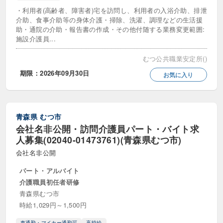
・利用者(高齢者、障害者)宅を訪問し、利用者の入浴介助、排泄
介助、食事介助等の身体介護・掃除、洗濯、調理などの生活援
助・通院の介助・報告書の作成・その他付随する業務変更範囲:
施設介護員...
むつ公共職業安定所()
期限：2026年09月30日
お気に入り
青森県
むつ市
会社名非公開・訪問介護員パート・バイト求
人募集(02040-01473761)(青森県むつ市)
会社名非公開
パート・アルバイト
介護職員初任者研修
青森県むつ市
時給1,029円～1,500円
車通勤・マイカー通勤可
高時給