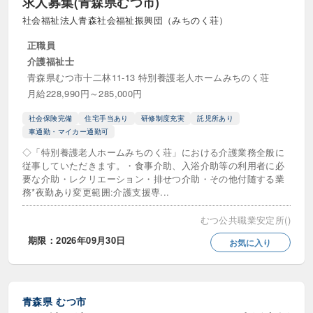
求人募集(青森県むつ市)
社会福祉法人青森社会福祉振興団（みちのく荘）
正職員
介護福祉士
青森県むつ市十二林11-13 特別養護老人ホームみちのく荘
月給228,990円～285,000円
社会保険完備
住宅手当あり
研修制度充実
託児所あり
車通勤・マイカー通勤可
◇「特別養護老人ホームみちのく荘」における介護業務全般に
従事していただきます。・食事介助、入浴介助等の利用者に必
要な介助・レクリエーション・排せつ介助・その他付随する業
務*夜勤あり変更範囲:介護支援専...
むつ公共職業安定所()
期限：2026年09月30日
お気に入り
青森県
むつ市