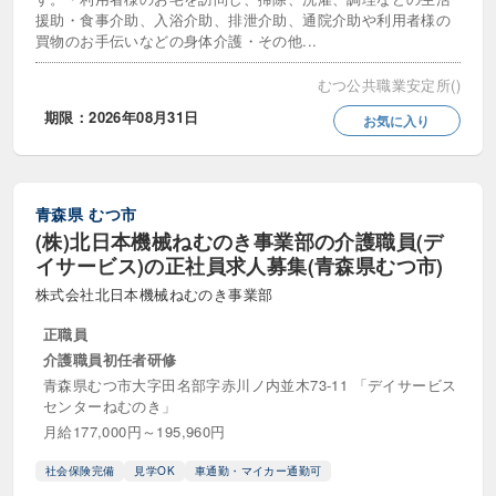
援助・食事介助、入浴介助、排泄介助、通院介助や利用者様の
買物のお手伝いなどの身体介護・その他...
むつ公共職業安定所()
期限：2026年08月31日
お気に入り
青森県
むつ市
(株)北日本機械ねむのき事業部の介護職員(デ
イサービス)の正社員求人募集(青森県むつ市)
株式会社北日本機械ねむのき事業部
正職員
介護職員初任者研修
青森県むつ市大字田名部字赤川ノ内並木73-11 「デイサービス
センターねむのき」
月給177,000円～195,960円
社会保険完備
見学OK
車通勤・マイカー通勤可