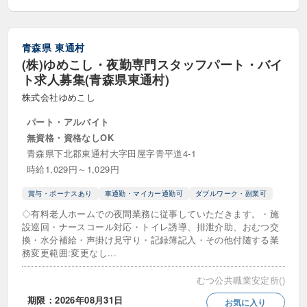
青森県
東通村
(株)ゆめこし・夜勤専門スタッフパート・バイ
ト求人募集(青森県東通村)
株式会社ゆめこし
パート・アルバイト
無資格・資格なしOK
青森県下北郡東通村大字田屋字青平道4-1
時給1,029円～1,029円
賞与・ボーナスあり
車通勤・マイカー通勤可
ダブルワーク・副業可
◇有料老人ホームでの夜間業務に従事していただきます。・施
設巡回・ナースコール対応・トイレ誘導、排泄介助、おむつ交
換・水分補給・声掛け見守り・記録簿記入・その他付随する業
務変更範囲:変更なし...
むつ公共職業安定所()
期限：2026年08月31日
お気に入り