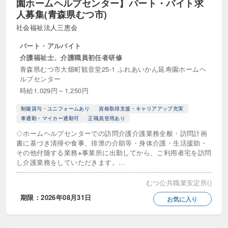
園ホームヘルプセンター】パート・バイト求
人募集(青森県むつ市)
社会福祉法人三恵会
パート・アルバイト
介護福祉士、介護職員初任者研修
青森県むつ市大畑町観音堂25-1 ふれあいかん延寿園ホームヘ
ルプセンター
時給1,029円～1,250円
制服貸与・ユニフォームあり
資格取得支援・キャリアアップ充実
車通勤・マイカー通勤可
正職員登用あり
◇ホームヘルプセンターでの訪問介護介護業務全般・訪問計画
書に基づき清掃や食事、排泄の介助等・身体介護・生活援助・
その他付随する業務※事業所に出勤してから、ご利用者宅を訪問
し介護業務をしていただきます。...
むつ公共職業安定所()
期限：2026年08月31日
お気に入り