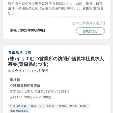
関する相談や社会復帰に関する相談に応じ、助言、指導、日常
生活への適応のために必要な訓練や援助を行う。変更範囲:変更
時給1600円以上
時給1700円以上
なし...
時給1800円以上
時給1900円以上
むつ公共職業安定所()
期限：2026年09月30日
時給2000円以上
時給2500円以上
お気に入り
時給3000円以上
青森県
むつ市
(株)イリエむつ営業所の訪問介護員準社員求人
募集(青森県むつ市)
株式会社イリエむつ営業所
準社員
介護職員初任者研修
青森県むつ市大字田名部字宮ノ後198-1
月給188,700円～280,000円
社会保険完備
賞与・ボーナスあり
車通勤・マイカー通勤可
退職金制度あり