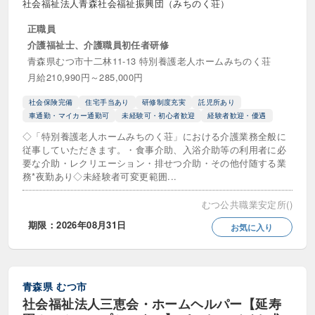
社会福祉法人青森社会福祉振興団（みちのく荘）
正職員
介護福祉士、介護職員初任者研修
青森県むつ市十二林11-13 特別養護老人ホームみちのく荘
月給210,990円～285,000円
社会保険完備
住宅手当あり
研修制度充実
託児所あり
車通勤・マイカー通勤可
未経験可・初心者歓迎
経験者歓迎・優遇
◇「特別養護老人ホームみちのく荘」における介護業務全般に
従事していただきます。・食事介助、入浴介助等の利用者に必
要な介助・レクリエーション・排せつ介助・その他付随する業
務*夜勤あり◇未経験者可変更範囲...
むつ公共職業安定所()
期限：2026年08月31日
お気に入り
青森県
むつ市
社会福祉法人三恵会・ホームヘルパー【延寿