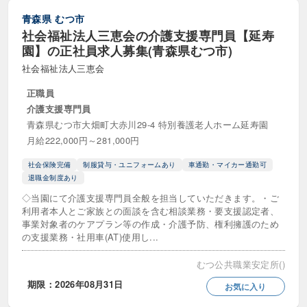
青森県
むつ市
社会福祉法人三恵会の介護支援専門員【延寿
園】の正社員求人募集(青森県むつ市)
社会福祉法人三恵会
正職員
介護支援専門員
青森県むつ市大畑町大赤川29-4 特別養護老人ホーム延寿園
月給222,000円～281,000円
社会保険完備
制服貸与・ユニフォームあり
車通勤・マイカー通勤可
退職金制度あり
◇当園にて介護支援専門員全般を担当していただきます。・ご
利用者本人とご家族との面談を含む相談業務・要支援認定者、
事業対象者のケアプラン等の作成・介護予防、権利擁護のため
の支援業務・社用車(AT)使用し...
むつ公共職業安定所()
期限：2026年08月31日
お気に入り