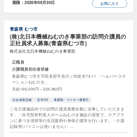
期限：2026年09月30日
お気に入り
施設長・所長
管理者・候補
青森県
むつ市
勤務・休日
(株)北日本機械ねむのき事業部の訪問介護員の
8時間勤務
シフト制
シフト相談可
正社員求人募集(青森県むつ市)
株式会社北日本機械ねむのき事業部
スキマ時間勤務
交代制
正職員
午前のみ勤務
午後のみ勤務
単発
介護職員初任者研修
青森県むつ市大字田名部字赤川ノ内並木73-11 「ヘルパーステ
即日勤務歓迎
土日休み
土日祝休み
ーションねむのき」
月給195,000円～225,960円
土曜のみ
夕方から・夕方のみ勤務可
社会保険完備
見学OK
車通勤・マイカー通勤可
夜勤専従・夜勤のみ
常勤・夜勤あり
◇当介護施設内での訪問介護員業務全般に従事していただきま
す。・住宅型有料老人ホームねむのき施設の居室で、ケアプラ
平日のみ勤務
年間休日110日以上
ンに基づき清掃等の生活援助や身体介護等を行います。・介護
記録等(パソコンは使いません)・...
年間休日120日以上
年間休日130日以上