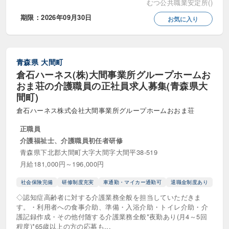
むつ公共職業安定所()
日勤のみ・夜勤なし
時差出勤あり
期限：2026年09月30日
お気に入り
曜日応相談可
短時間勤務可
週1日からOK
週2日からOK
青森県
大間町
週3日からOK
週休2日制
週休3日制
倉石ハーネス(株)大間事業所グループホームお
おま荘の介護職員の正社員求人募集(青森県大
間町)
応募要件
倉石ハーネス株式会社大間事業所グループホームおおま荘
40歳代歓迎
50歳代歓迎
正職員
60歳以上・シニア歓迎
UIJターン歓迎
介護福祉士、介護職員初任者研修
青森県下北郡大間町大字大間字大間平38-519
Web面接
ダブルワーク・副業可
月給181,000円～196,000円
ブランク可・歓迎
定年なし
社会保険完備
研修制度充実
車通勤・マイカー通勤可
退職金制度あり
◇認知症高齢者に対する介護業務全般を担当していただきま
就職氷河期世代歓迎
年齢不問・70代OK
す。・利用者への食事介助、準備・入浴介助・トイレ介助・介
護記録作成・その他付随する介護業務全般*夜勤あり(月4～5回
扶養内勤務歓迎
新卒歓迎
既卒歓迎
程度)*65歳以上の方の応募も...