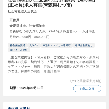
施設・通所サービス
(正社員)求人募集(青森県むつ市)
社会福祉法人三恵会
グループホーム（共同生活介護）
正職員
ケアハウス（軽費老人ホーム）
介護福祉士、社会福祉士
青森県むつ市大畑町大赤川29-4 特別養護老人ホーム延寿園
サービス付き高齢者向け住宅（サ高住）
月給260,000円～360,000円
ショートステイ（短期入所生活・療養介護）
社会保険完備
見学OK
車通勤・マイカー通勤可
退職金制度あり
高収入・高給料
デイケア（通所リハビリテーション）
【主な業務内容】・利用者様、ご家族からの相談対応・新規利
用者様の見学・契約対応・入退所・利用開始までの各種調整・
デイサービス（通所介護）
ケアマネジャー、病院、行政など関係機関との連携・利用状況
の管理、稼働率の調整・介護計画や...
介護付き有料老人ホーム
むつ公共職業安定所()
介護老人保健施設（老健）
期限：2026年09月30日
お気に入り
住宅型有料老人ホーム
入居者生活介護
地域密着型通所介護
青森県
東通村