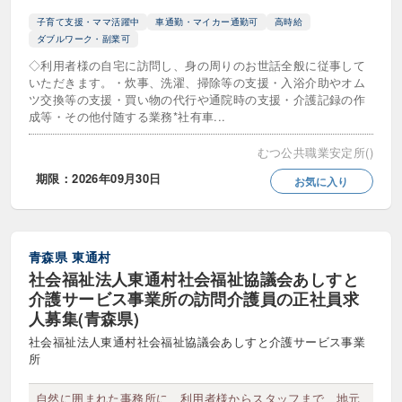
住宅手当あり
制服貸与・ユニフォームあり
子育て支援・ママ活躍中
車通勤・マイカー通勤可
高時給
ダブルワーク・副業可
動物愛護・動物好き
◇利用者様の自宅に訪問し、身の周りのお世話全般に従事して
いただきます。・炊事、洗濯、掃除等の支援・入浴介助やオム
在宅ワーク・在宅勤務可
ツ交換等の支援・買い物の代行や通院時の支援・介護記録の作
成等・その他付随する業務*社有車...
子育て支援・ママ活躍中
寮・社宅あり
むつ公共職業安定所()
引越し費用補填
急募
期限：2026年09月30日
お気に入り
有給消化率高め
残業ほぼなし
産休･育休制度あり
研修制度充実
青森県
東通村
研修費用負担
英語が使える・活かせる職場
社会福祉法人東通村社会福祉協議会あしすと
介護サービス事業所の訪問介護員の正社員求
見学OK
託児所あり
人募集(青森県)
社会福祉法人東通村社会福祉協議会あしすと介護サービス事業
資格取得支援・キャリアアップ充実
所
賞与・ボーナスあり
自然に囲まれた事務所に、利用者様からスタッフまで、地元