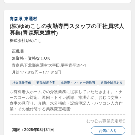
青森県
東通村
(株)ゆめこしの夜勤専門スタッフの正社員求人
募集(青森県東通村)
株式会社ゆめこし
正職員
無資格・資格なしOK
青森県下北郡東通村大字田屋字青平道4-1
月給177,812円～177,812円
社会保険完備
研修制度充実
車通勤・マイカー通勤可
退職金制度あり
◇有料老人ホームでの介護業務に従事していただきます。・ナ
ースコール対応、巡回・トイレ誘導、排泄介助、おむつ交換・
食事の見守り、介助、水分補給・記録簿記入・パソコン入力作
業・その他付随する業務変更範囲:...
むつ公共職業安定所()
期限：2026年08月31日
お気に入り