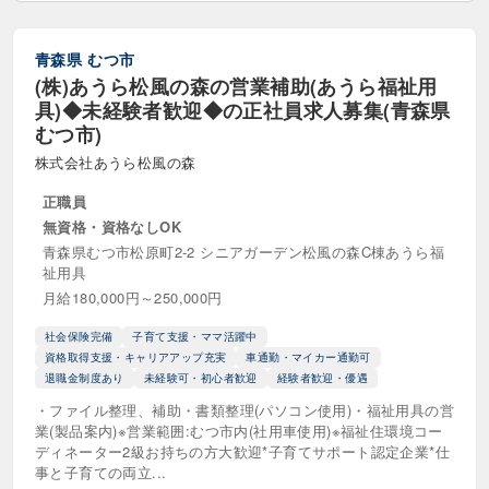
青森県
むつ市
(株)あうら松風の森の営業補助(あうら福祉用
具)◆未経験者歓迎◆の正社員求人募集(青森県
むつ市)
株式会社あうら松風の森
正職員
無資格・資格なしOK
青森県むつ市松原町2-2 シニアガーデン松風の森C棟あうら福
祉用具
月給180,000円～250,000円
社会保険完備
子育て支援・ママ活躍中
資格取得支援・キャリアアップ充実
車通勤・マイカー通勤可
退職金制度あり
未経験可・初心者歓迎
経験者歓迎・優遇
・ファイル整理、補助・書類整理(パソコン使用)・福祉用具の営
業(製品案内)※営業範囲:むつ市内(社用車使用)※福祉住環境コー
ディネーター2級お持ちの方大歓迎*子育てサポート認定企業*仕
事と子育ての両立...