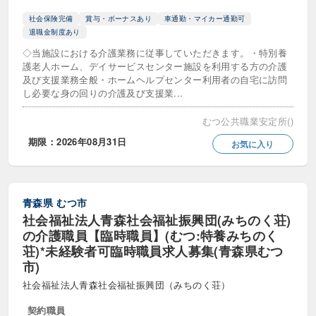
社会保険完備
賞与・ボーナスあり
車通勤・マイカー通勤可
退職金制度あり
◇当施設における介護業務に従事していただきます。・特別養
護老人ホーム、デイサービスセンター施設を利用する方の介護
及び支援業務全般・ホームヘルプセンター利用者の自宅に訪問
し必要な身の回りの介護及び支援業...
むつ公共職業安定所()
期限：2026年08月31日
お気に入り
青森県
むつ市
社会福祉法人青森社会福祉振興団(みちのく荘)
の介護職員【臨時職員】(むつ:特養みちのく
荘)*未経験者可臨時職員求人募集(青森県むつ
市)
社会福祉法人青森社会福祉振興団（みちのく荘）
契約職員