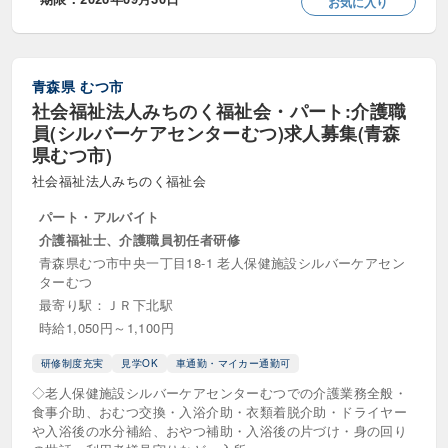
お気に入り
自立訓練（機能訓練・生活訓練）
行動援護
重度障害者等包括支援
障害児相談支援
青森県
むつ市
社会福祉法人みちのく福祉会・パート:介護職
障害者グループホーム
員(シルバーケアセンターむつ)求人募集(青森
県むつ市)
障害者ショートステイ
障害者支援施設
社会福祉法人みちのく福祉会
障害者訪問介護
パート・アルバイト
介護福祉士、介護職員初任者研修
医療・その他サービス
青森県むつ市中央一丁目18-1 老人保健施設シルバーケアセン
ターむつ
NPO法人
クリニック (診療所)
最寄り駅：ＪＲ下北駅
時給1,050円～1,100円
介護医療院
介護療養型医療施設
研修制度充実
見学OK
車通勤・マイカー通勤可
介護福祉用具レンタル・販売
宗教法人
◇老人保健施設シルバーケアセンターむつでの介護業務全般・
食事介助、おむつ交換・入浴介助・衣類着脱介助・ドライヤー
更生保護法人
治験関連
病院
や入浴後の水分補給、おやつ補助・入浴後の片づけ・身の回り