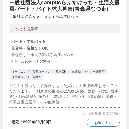
一般社団法人campusらふすけっち・生活支援
員パート・バイト求人募集(青森県むつ市)
一般社団法人ｃａｍｐｕｓらふすけっち
いつでも見学可
パート・アルバイト
無資格・資格なしOK
青森県むつ市大字関根字名子368-25
時給1,030円～1,030円
オープニング・新規オープン
見学OK
車通勤・マイカー通勤可
ダブルワーク・副業可
◇らふすけっちにて障害をもった人たちの支援業務を行ってい
ただきます。・利用者の生活支援業務(入浴、整容、排泄、食事
等)・創作活動(小物作り、花壇つくり等)・利用者の送迎業務・
行事企画立案等・その他付随...
むつ公共職業安定所()
期限：2026年09月30日
お気に入り