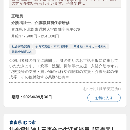
の方が多数いらっしゃいます。子育て世...
車通勤・マイカー通勤可
退職金制度あり
正職員
離職率が低い
食事補助あり
介護福祉士、介護職員初任者研修
駅近（徒歩10分以内）
高収入・高給料
青森県下北郡東通村大字白糠字赤平679
月給177,900円～234,300円
高時給
髪色自由
社会保険完備
子育て支援・ママ活躍中
車通勤・マイカー通勤可
退職金制度あり
訪問サービス
◇利用者様の自宅に訪問し、身の周りのお世話全般に従事して
いただきます。・炊事、洗濯、掃除等の支援・入浴介助やオム
夜間対応型訪問介護
ツ交換等の支援・買い物の代行や通院時の支援・介護記録の作
成等・その他付随する業務*社有車...
定期巡回・随時対応型訪問介護看護
むつ公共職業安定所()
居宅介護支援
訪問マッサージ
期限：2026年09月30日
お気に入り
訪問リハビリテーション
訪問介護
訪問入浴
訪問看護
重度訪問介護
青森県
むつ市
社会福祉法人三恵会の生活相談員【延寿園】