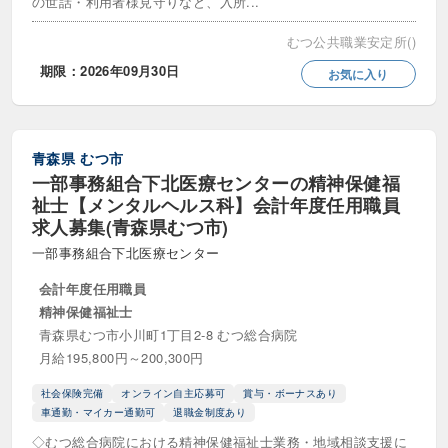
の世話・利用者様見守りなど、入所...
社会福祉法人
むつ公共職業安定所()
年収・給与
期限：2026年09月30日
お気に入り
年収300万円以上
年収400万円以上
年収500万円以上
年収600万円以上
青森県
むつ市
一部事務組合下北医療センターの精神保健福
年収700万円以上
給料25万円以上
祉士【メンタルヘルス科】会計年度任用職員
求人募集(青森県むつ市)
給料30万円以上
給料35万円以上
一部事務組合下北医療センター
給料40万円以上
給料45万円以上
会計年度任用職員
給料50万円以上
精神保健福祉士
青森県むつ市小川町1丁目2-8 むつ総合病院
月給195,800円～200,300円
時給
社会保険完備
オンライン自主応募可
賞与・ボーナスあり
時給1200円以上
時給1300円以上
車通勤・マイカー通勤可
退職金制度あり
◇むつ総合病院における精神保健福祉士業務・地域相談支援に
時給1400円以上
時給1500円以上