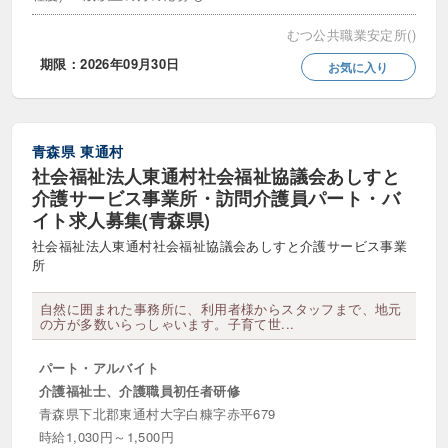
未経験可・初心者歓迎
正職員登用あり
むつ公共職業安定所()
期限：2026年09月30日
お気に入り
特定処遇改善加算あり
第二新卒歓迎
経験者歓迎・優遇
青森県
東通村
転職支援金・支度金制度あり
社会福祉法人東通村社会福祉協議会あしすと
介護サービス事業所・訪問介護員パート・バ
こだわり
イト求人募集(青森県)
社会福祉法人東通村社会福祉協議会あしすと介護サービス事業
社会保険完備
オンライン自主応募可
所
オープニング・新規オープン
ネイルOK
自然に囲まれた事務所に、利用者様からスタッフまで、地元
の方が多数いらっしゃいます。子育て世...
プライベート充実
上京支援・サポートあり
パート・アルバイト
主婦（主夫）歓迎・活躍中
交通費全額支給
介護福祉士、介護職員初任者研修
青森県下北郡東通村大字白糠字赤平679
介護ロボット導入済み
介護休暇制度あり
時給1,030円～1,500円