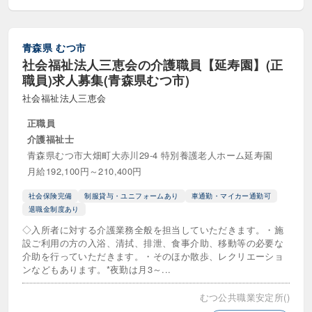
児童発達支援管理責任者（児発管）
医療ソーシャルワーカー
子ども家庭支援員
青森県
むつ市
社会福祉法人三恵会の介護職員【延寿園】(正
教員・専任教員・講師
生活指導員
職員)求人募集(青森県むつ市)
社会福祉法人三恵会
生活支援員
正職員
生活相談員・ソーシャルワーカー
介護福祉士
青森県むつ市大畑町大赤川29-4 特別養護老人ホーム延寿園
登録ヘルパー
相談支援員
月給192,100円～210,400円
相談支援専門員
看護・看護助手
社会保険完備
制服貸与・ユニフォームあり
車通勤・マイカー通勤可
退職金制度あり
福祉用具専門相談員
職業指導員
◇入所者に対する介護業務全般を担当していただきます。・施
訪問介護員・ヘルパー
設ご利用の方の入浴、清拭、排泄、食事介助、移動等の必要な
介助を行っていただきます。・そのほか散歩、レクリエーショ
ンなどもあります。*夜勤は月3～...
役職等
むつ公共職業安定所()
センター長・介護長
公務員