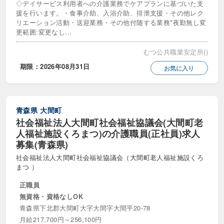
◇デイサービス利用者への介護業務でケアプランに基づいた支
援を行います。・食事介助、入浴介助、排泄支援・その他レク
リエーション活動・送迎業務・その他付随する業務*夜勤無し変
更範囲:変更なし...
むつ公共職業安定所()
期限：2026年08月31日
お気に入り
青森県
大間町
社会福祉法人大間町社会福祉協議会(大間町老
人福祉施設くろまつ)の介護職員(正社員)求人
募集(青森県)
社会福祉法人大間町社会福祉協議会（大間町老人福祉施設くろ
まつ ）
正職員
無資格・資格なしOK
青森県下北郡大間町大字大間字大間平20-78
月給217,700円～256,100円