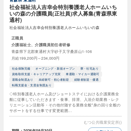
小規模多機能型居宅介護（看多機）
社会福祉法人吉幸会特別養護老人ホームいち
いの森の介護職員(正社員)求人募集(青森県東
有料老人ホーム
通村)
特別養護老人ホーム（特養）
社会福祉法人吉幸会特別養護老人ホームいちいの森
正職員
自立援助センター
介護福祉士、介護職員初任者研修
青森県下北郡東通村大字砂子又字桑原山1-106
高齢者マンション (シニア向け分譲マンション)
月給199,200円～234,000円
障がい福祉サービス
社会保険完備
オープニング・新規オープン
寮・社宅あり
資格取得支援・キャリアアップ充実
車通勤・マイカー通勤可
児童発達支援
同行援護
退職金制度あり
未経験可・初心者歓迎
経験者歓迎・優遇
転職支援金・支度金制度あり
就労定着支援
就労移行支援
◇特別養護老人ホーム及びショートステイにおける介護業務全
般に従事していただきます・食事、排泄、入浴介助業務・レク
就労継続支援A型
就労継続支援B型
リエーション活動等・その他付随する業務全般*身の回り全般の
サポートをする仕事です変更範囲...
放課後等デイサービス
施設入所支援
むつ公共職業安定所()
生活介護事業所
相談支援
期限：2026年09月30日