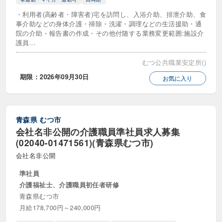
・利用者(高齢者・障害者)宅を訪問し、入浴介助、排泄介助、食
事介助などの身体介護・掃除・洗濯・調理などの生活援助・通
院の介助・報告書の作成・その他付随する業務変更範囲:施設介
護員...
むつ公共職業安定所()
期限：2026年09月30日
お気に入り
青森県
むつ市
会社名非公開の介護職員準社員求人募集
(02040-01471561)(青森県むつ市)
会社名非公開
準社員
介護福祉士、介護職員初任者研修
青森県むつ市
月給178,700円～240,000円