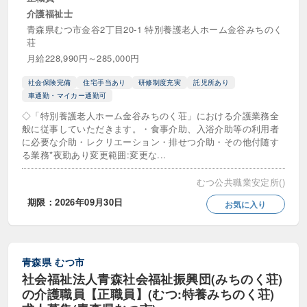
介護福祉士
青森県むつ市金谷2丁目20-1 特別養護老人ホーム金谷みちのく
荘
月給228,990円～285,000円
社会保険完備
住宅手当あり
研修制度充実
託児所あり
車通勤・マイカー通勤可
◇「特別養護老人ホーム金谷みちのく荘」における介護業務全
般に従事していただきます。・食事介助、入浴介助等の利用者
に必要な介助・レクリエーション・排せつ介助・その他付随す
る業務*夜勤あり変更範囲:変更な...
むつ公共職業安定所()
期限：2026年09月30日
お気に入り
青森県
むつ市
社会福祉法人青森社会福祉振興団(みちのく荘)
の介護職員【正職員】(むつ:特養みちのく荘)