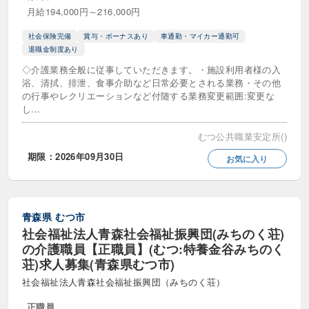
月給194,000円～216,000円
社会保険完備
賞与・ボーナスあり
車通勤・マイカー通勤可
退職金制度あり
◇介護業務全般に従事していただきます。・施設利用者様の入
浴、清拭、排泄、食事介助など日常必要とされる業務・その他
の行事やレクリエーションなど付随する業務変更範囲:変更な
し...
むつ公共職業安定所()
期限：2026年09月30日
お気に入り
青森県
むつ市
社会福祉法人青森社会福祉振興団(みちのく荘)
の介護職員【正職員】(むつ:特養金谷みちのく
荘)求人募集(青森県むつ市)
社会福祉法人青森社会福祉振興団（みちのく荘）
正職員