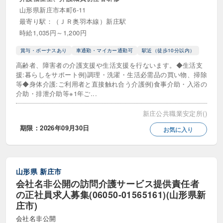
山形県新庄市本町6-11
最寄り駅：（ＪＲ奥羽本線）新庄駅
時給1,035円～1,200円
賞与・ボーナスあり
車通勤・マイカー通勤可
駅近（徒歩10分以内）
高齢者、障害者の介護支援や生活支援を行ないます。◆生活支
援:暮らしをサポート例)調理・洗濯・生活必需品の買い物、掃除
等◆身体介護:ご利用者と直接触れ合う介護例)食事介助・入浴の
介助・排泄介助等※1年ご...
新庄公共職業安定所()
期限：2026年09月30日
お気に入り
山形県
新庄市
会社名非公開の訪問介護サービス提供責任者
の正社員求人募集(06050-01565161)(山形県新
庄市)
会社名非公開