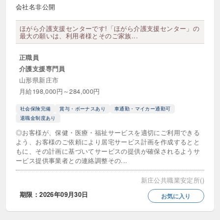
社会福祉法人
会社名非公開
ほがら介護支援センターです!「ほがら介護支援センター」の
年収・給与
最大の願いは、利用者様とそのご家族...
年収300万円以上
年収400万円以上
正職員
介護支援専門員
年収500万円以上
年収600万円以上
山形県新庄市
月給198,000円～284,000円
年収700万円以上
給料25万円以上
社会保険完備
賞与・ボーナスあり
車通勤・マイカー通勤可
給料30万円以上
給料35万円以上
退職金制度あり
給料40万円以上
給料45万円以上
◎お客様が、保健・医療・福祉サービスを適切にご利用できる
よう、お客様のご依頼により居宅サービス計画を作成するとと
もに、その計画に基づいてサービスの提供が確保されるようサ
給料50万円以上
ービス提供事業者との連絡調整その...
新庄公共職業安定所()
時給
期限：2026年09月30日
お気に入り
時給1200円以上
時給1300円以上
時給1400円以上
時給1500円以上