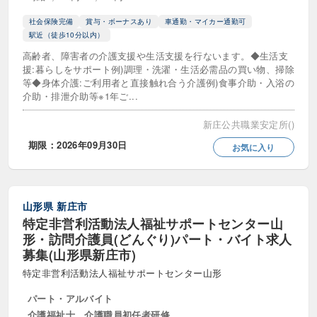
社会保険完備
賞与・ボーナスあり
車通勤・マイカー通勤可
駅近（徒歩10分以内）
高齢者、障害者の介護支援や生活支援を行ないます。◆生活支
援:暮らしをサポート例)調理・洗濯・生活必需品の買い物、掃除
等◆身体介護:ご利用者と直接触れ合う介護例)食事介助・入浴の
介助・排泄介助等※1年ご...
新庄公共職業安定所()
期限：2026年09月30日
お気に入り
山形県
新庄市
特定非営利活動法人福祉サポートセンター山
形・訪問介護員(どんぐり)パート・バイト求人
募集(山形県新庄市)
特定非営利活動法人福祉サポートセンター山形
パート・アルバイト
介護福祉士、介護職員初任者研修