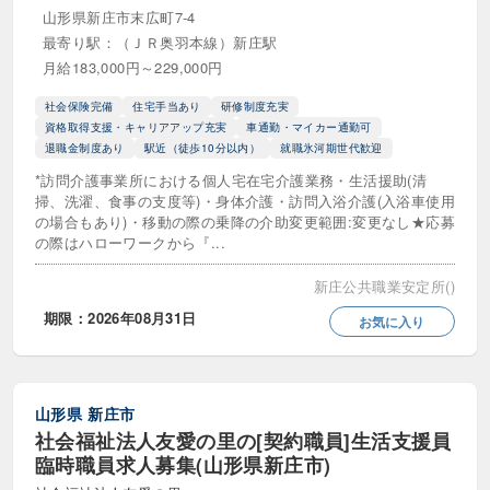
山形県新庄市末広町7-4
最寄り駅：（ＪＲ奥羽本線）新庄駅
月給183,000円～229,000円
社会保険完備
住宅手当あり
研修制度充実
資格取得支援・キャリアアップ充実
車通勤・マイカー通勤可
退職金制度あり
駅近（徒歩10分以内）
就職氷河期世代歓迎
*訪問介護事業所における個人宅在宅介護業務・生活援助(清
掃、洗濯、食事の支度等)・身体介護・訪問入浴介護(入浴車使用
の場合もあり)・移動の際の乗降の介助変更範囲:変更なし★応募
の際はハローワークから『...
新庄公共職業安定所()
期限：2026年08月31日
お気に入り
山形県
新庄市
社会福祉法人友愛の里の[契約職員]生活支援員
臨時職員求人募集(山形県新庄市)