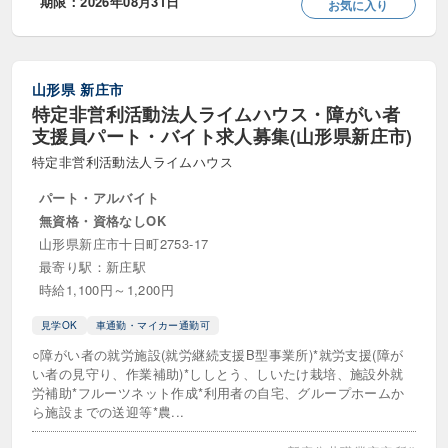
期限：2026年08月31日
お気に入り
山形県
新庄市
特定非営利活動法人ライムハウス・障がい者
支援員パート・バイト求人募集(山形県新庄市)
特定非営利活動法人ライムハウス
パート・アルバイト
無資格・資格なしOK
山形県新庄市十日町2753-17
最寄り駅：新庄駅
時給1,100円～1,200円
見学OK
車通勤・マイカー通勤可
○障がい者の就労施設(就労継続支援B型事業所)*就労支援(障が
い者の見守り、作業補助)*ししとう、しいたけ栽培、施設外就
労補助*フルーツネット作成*利用者の自宅、グループホームか
ら施設までの送迎等*農...