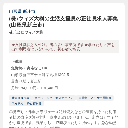
車通勤・マイカー通勤可
退職金制度あり
山形県
新庄市
離職率が低い
食事補助あり
(株)ウィズ大樹の生活支援員の正社員求人募集
(山形県新庄市)
駅近（徒歩10分以内）
高収入・高給料
株式会社ウィズ大樹
高時給
髪色自由
★女性職員と女性利用者の多い事業所です★暴れたり大声を
出す利用者はいないので、初心者でも安...
訪問サービス
正職員
夜間対応型訪問介護
無資格・資格なしOK
山形県新庄市十日町字高壇1302-5
定期巡回・随時対応型訪問介護看護
最寄り駅：新庄駅
月給184,000円～191,400円
居宅介護支援
訪問マッサージ
社会保険完備
オープニング・新規オープン
車通勤・マイカー通勤可
訪問リハビリテーション
訪問介護
未経験可・初心者歓迎
◎見守り・作業指導◎ケース記録記入など◎障害を持った利用
訪問入浴
訪問看護
重度訪問介護
者様の自宅送迎※排泄・食事介助はありません。所内はとても静
かな環境です。残業なし、17時ぴったりに帰れます。急な勤務
変更もありません。変更範囲:...