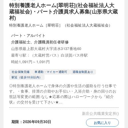
特別養護老人ホーム[翠明荘](社会福祉法人大
蔵福祉会)・パート介護員求人募集(山形県大蔵
村)
特別養護老人ホーム［翠明荘］（社会福祉法人大蔵福祉会）
パート・アルバイト
介護福祉士、介護職員初任者研修
山形県最上郡大蔵村大字清水3137番地60
最寄り駅：（大蔵村営バス）白須賀バス停駅
時給1,091円～1,091円
社会保険完備
車通勤・マイカー通勤可
退職金制度あり
駅近（徒歩10分以内）
◎特別養護老人ホームで身体の介護や生活の援助を行う仕事で
す。・食事、排泄の介助やお手伝い・入浴介助・身の回りのお
世話等変更の範囲:なし★応募の際はハローワークから『紹介
状』の交付を受けて下さい★...
新庄公共職業安定所()
期限：2026年09月30日
お気に入り