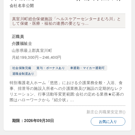
住宅手当あり
制服貸与・ユニフォームあり
会社名非公開
動物愛護・動物好き
真室川町総合保健施設「ヘルスケアーセンターまむろ川」と
して保健・医療・福祉の連携の要となっ...
在宅ワーク・在宅勤務可
正職員
子育て支援・ママ活躍中
寮・社宅あり
介護福祉士
山形県最上郡真室川町
引越し費用補填
急募
月給199,300円～246,400円
有給消化率高め
残業ほぼなし
社会保険完備
賞与・ボーナスあり
車通勤・マイカー通勤可
退職金制度あり
産休･育休制度あり
研修制度充実
特別養護老人ホーム「悠悠」における介護業務全般・入浴、食
事、排泄等の施設入所者への介護業務及び施設の定期的なレク
研修費用負担
英語が使える・活かせる職場
リエーション、行事活動等変更範囲:会社の定める業務★応募の
際はハローワークから『紹介状』...
見学OK
託児所あり
新庄公共職業安定所()
資格取得支援・キャリアアップ充実
期限：2026年09月30日
お気に入り
賞与・ボーナスあり