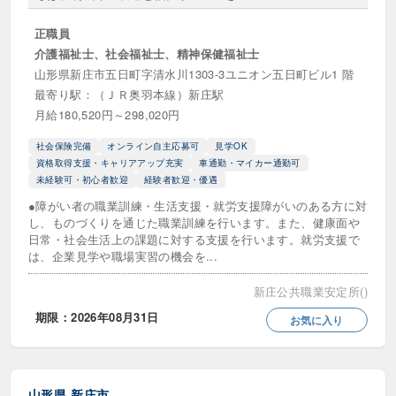
正職員
介護福祉士、社会福祉士、精神保健福祉士
山形県新庄市五日町字清水川1303-3ユニオン五日町ビル1 階
最寄り駅：（ＪＲ奥羽本線）新庄駅
月給180,520円～298,020円
社会保険完備
オンライン自主応募可
見学OK
資格取得支援・キャリアアップ充実
車通勤・マイカー通勤可
未経験可・初心者歓迎
経験者歓迎・優遇
●障がい者の職業訓練・生活支援・就労支援障がいのある方に対
し、ものづくりを通じた職業訓練を行います。また、健康面や
日常・社会生活上の課題に対する支援を行います。就労支援で
は、企業見学や職場実習の機会を...
新庄公共職業安定所()
期限：2026年08月31日
お気に入り
山形県
新庄市