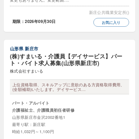
施設・通所サービス
新庄公共職業安定所()
グループホーム（共同生活介護）
期限：2026年09月30日
お気に入り
ケアハウス（軽費老人ホーム）
サービス付き高齢者向け住宅（サ高住）
山形県
新庄市
ショートステイ（短期入所生活・療養介護）
(株)すまいる・介護員【デイサービス】パー
ト・バイト求人募集(山形県新庄市)
デイケア（通所リハビリテーション）
株式会社すまいる
デイサービス（通所介護）
上位資格取得、スキルアップに意欲のある方資格取得費用、
(全額補助)いたします。デイサービス...
介護付き有料老人ホーム
パート・アルバイト
介護老人保健施設（老健）
介護福祉士、介護職員初任者研修
住宅型有料老人ホーム
入居者生活介護
山形県新庄市金沢2002番地1
最寄り駅：新庄駅
地域密着型通所介護
時給1,032円～1,100円