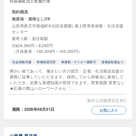
社会福祉法人友愛の里
契約職員
無資格・資格なしOK
山形県新庄市堀端町8-3(旧友愛園) 最上障害者就業・生活支援
センター
最寄り駅：新庄駅駅
日給8,260円～8,260円
（月給換算：165,200円～165,200円）
社会保険完備
研修制度充実
車通勤・マイカー通勤可
退職金制度あり
障がい者であって、働きたい方の就労・定着・生活相談支援の
業務に従事していただきます。採用してから研修会に参加して
いただき、必要な基礎知識が習得できます。変更範囲:変更なし
★応募の際はハローワークから『...
新庄公共職業安定所()
期限：2026年08月31日
お気に入り
山形県
新庄市