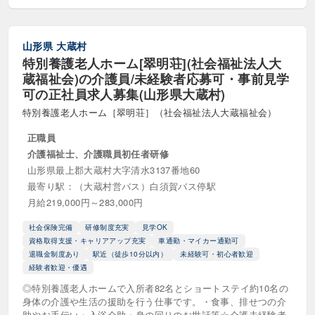
山形県
大蔵村
特別養護老人ホーム[翠明荘](社会福祉法人大
蔵福祉会)の介護員/未経験者応募可・事前見学
可の正社員求人募集(山形県大蔵村)
特別養護老人ホーム［翠明荘］（社会福祉法人大蔵福祉会）
正職員
介護福祉士、介護職員初任者研修
山形県最上郡大蔵村大字清水3137番地60
最寄り駅：（大蔵村営バス）白須賀バス停駅
月給219,000円～283,000円
社会保険完備
研修制度充実
見学OK
資格取得支援・キャリアアップ充実
車通勤・マイカー通勤可
退職金制度あり
駅近（徒歩10分以内）
未経験可・初心者歓迎
経験者歓迎・優遇
◎特別養護老人ホームで入所者82名とショートステイ約10名の
身体の介護や生活の援助を行う仕事です。・食事、排せつの介
助やお手伝い・入浴介助・身の回りのお世話等☆介護未経験者