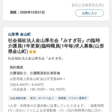
児童発達支援管理責任者（児発管）
新庄公共職業安定所()
期限：2026年10月31日
お気に入り
医療ソーシャルワーカー
子ども家庭支援員
教員・専任教員・講師
生活指導員
山形県
金山町
生活支援員
社会福祉法人金山厚生会『みすぎ荘』の臨時
介護員(1年更新)臨時職員(1年毎)求人募集(山形
生活相談員・ソーシャルワーカー
県金山町)
新着
登録ヘルパー
相談支援員
社会福祉法人金山厚生会『みすぎ荘』
相談支援専門員
看護・看護助手
契約職員
介護福祉士、介護職員初任者研修
福祉用具専門相談員
職業指導員
山形県最上郡金山町金山字荒屋829-1
日給8,400円～8,400円
訪問介護員・ヘルパー
（月給換算：183,700円～190,700円）
社会保険完備
賞与・ボーナスあり
車通勤・マイカー通勤可
役職等
○入所・利用者の介護全般に従事していただきます。・就業時間
(1)～(3)のシフトによる交替勤務・(1)～(3)の時間帯の他に月4～
センター長・介護長
公務員