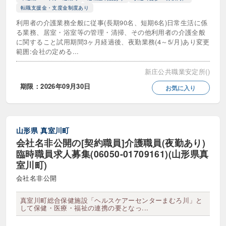
日勤のみ・夜勤なし
時差出勤あり
転職支援金・支度金制度あり
利用者の介護業務全般に従事(長期90名、短期6名)日常生活に係
曜日応相談可
短時間勤務可
る業務、居室・浴室等の管理・清掃、その他利用者の介護全般
に関すること試用期間3ヶ月経過後、夜勤業務(4～5/月)あり変更
週1日からOK
週2日からOK
範囲:会社の定める...
週3日からOK
週休2日制
週休3日制
新庄公共職業安定所()
期限：2026年09月30日
お気に入り
応募要件
40歳代歓迎
50歳代歓迎
山形県
真室川町
60歳以上・シニア歓迎
UIJターン歓迎
会社名非公開の[契約職員]介護職員(夜勤あり)
臨時職員求人募集(06050-01709161)(山形県真
Web面接
ダブルワーク・副業可
室川町)
会社名非公開
ブランク可・歓迎
定年なし
真室川町総合保健施設「ヘルスケアーセンターまむろ川」と
就職氷河期世代歓迎
年齢不問・70代OK
して保健・医療・福祉の連携の要となっ...
扶養内勤務歓迎
新卒歓迎
既卒歓迎