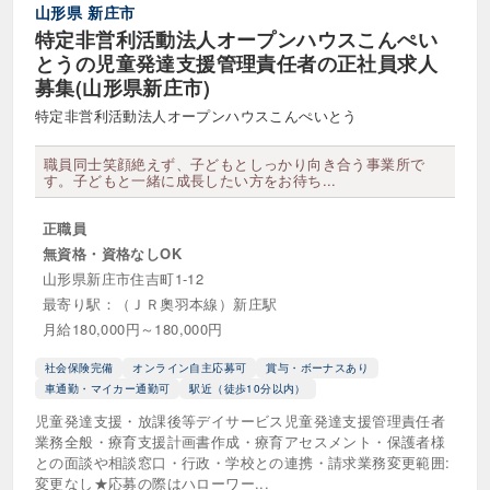
山形県
新庄市
特定非営利活動法人オープンハウスこんぺい
とうの児童発達支援管理責任者の正社員求人
募集(山形県新庄市)
特定非営利活動法人オープンハウスこんぺいとう
職員同士笑顔絶えず、子どもとしっかり向き合う事業所で
す。子どもと一緒に成長したい方をお待ち...
正職員
無資格・資格なしOK
山形県新庄市住吉町1-12
最寄り駅：（ＪＲ奧羽本線）新庄駅
月給180,000円～180,000円
社会保険完備
オンライン自主応募可
賞与・ボーナスあり
車通勤・マイカー通勤可
駅近（徒歩10分以内）
児童発達支援・放課後等デイサービス児童発達支援管理責任者
業務全般・療育支援計画書作成・療育アセスメント・保護者様
との面談や相談窓口・行政・学校との連携・請求業務変更範囲:
変更なし★応募の際はハローワー...