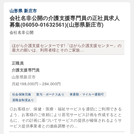
山形県
新庄市
時給1600円以上
時給1700円以上
会社名非公開の介護支援専門員の正社員求人
募集(06050-01632561)(山形県新庄市)
時給1800円以上
時給1900円以上
会社名非公開
時給2000円以上
時給2500円以上
ほがら介護支援センターです!「ほがら介護支援センター」の
時給3000円以上
最大の願いは、利用者様とそのご家族...
正職員
介護支援専門員
山形県新庄市
月給198,000円～284,000円
社会保険完備
賞与・ボーナスあり
車通勤・マイカー通勤可
退職金制度あり
◎お客様が、保健・医療・福祉サービスを適切にご利用できる
よう、お客様のご依頼により居宅サービス計画を作成するとと
もに、その計画に基づいてサービスの提供が確保されるようサ
ービス提供事業者との連絡調整その...