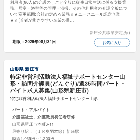
利用者(96人)の介護のしごと全般に従事日常生活に係る支援業
務、居室・浴室等の管理・清掃、その他利用者の介護全般につ
いて変更範囲:会社の定める業務☆★ユースエール認定企業
★☆(若者が働きやすい企業の目...
新庄公共職業安定所()
期限：2026年08月31日
お気に入り
山形県
新庄市
特定非営利活動法人福祉サポートセンター山
形・訪問介護員(どんぐり)/週35時間パート・
バイト求人募集(山形県新庄市)
特定非営利活動法人福祉サポートセンター山形
パート・アルバイト
介護福祉士、介護職員初任者研修
山形県新庄市本町6-11
最寄り駅：（ＪＲ奥羽本線）新庄駅
時給1,035円～1,200円