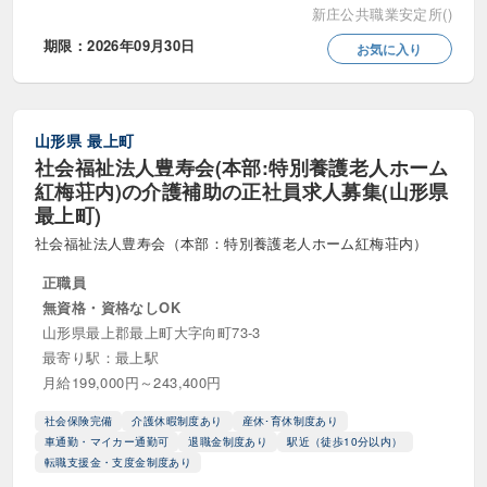
新庄公共職業安定所()
期限：2026年09月30日
お気に入り
山形県
最上町
社会福祉法人豊寿会(本部:特別養護老人ホーム
紅梅荘内)の介護補助の正社員求人募集(山形県
最上町)
社会福祉法人豊寿会（本部：特別養護老人ホーム紅梅荘内）
正職員
無資格・資格なしOK
山形県最上郡最上町大字向町73-3
最寄り駅：最上駅
月給199,000円～243,400円
社会保険完備
介護休暇制度あり
産休･育休制度あり
車通勤・マイカー通勤可
退職金制度あり
駅近（徒歩10分以内）
転職支援金・支度金制度あり