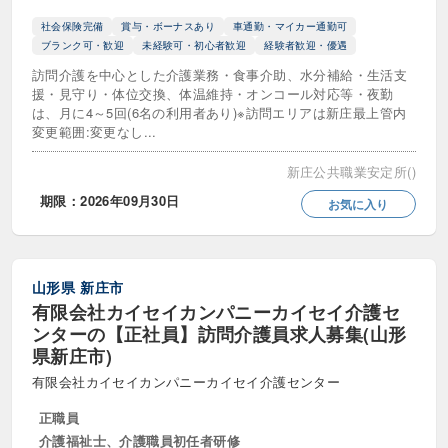
社会保険完備
賞与・ボーナスあり
車通勤・マイカー通勤可
ブランク可・歓迎
未経験可・初心者歓迎
経験者歓迎・優遇
訪問介護を中心とした介護業務・食事介助、水分補給・生活支
援・見守り・体位交換、体温維持・オンコール対応等・夜勤
は、月に4～5回(6名の利用者あり)※訪問エリアは新庄最上管内
変更範囲:変更なし...
新庄公共職業安定所()
期限：2026年09月30日
お気に入り
山形県
新庄市
有限会社カイセイカンパニーカイセイ介護セ
ンターの【正社員】訪問介護員求人募集(山形
県新庄市)
有限会社カイセイカンパニーカイセイ介護センター
正職員
介護福祉士、介護職員初任者研修