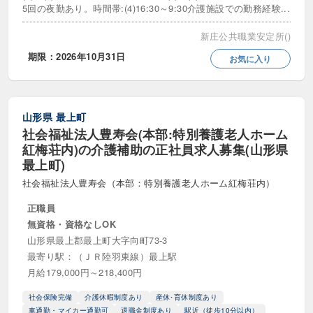
5回の夜勤あり。時間帯:(4)16:30～9:30介護施設での勤務経験...
施設長・所長
管理者・候補
新庄公共職業安定所()
期限：2026年10月31日
お気に入り
勤務・休日
8時間勤務
シフト制
シフト相談可
山形県
最上町
スキマ時間勤務
交代制
社会福祉法人豊寿会(本部:特別養護老人ホーム
紅梅荘内)の介護補助の正社員求人募集(山形県
午前のみ勤務
午後のみ勤務
単発
最上町)
即日勤務歓迎
土日休み
土日祝休み
社会福祉法人豊寿会（本部：特別養護老人ホーム紅梅荘内）
土曜のみ
夕方から・夕方のみ勤務可
正職員
無資格・資格なしOK
夜勤専従・夜勤のみ
常勤・夜勤あり
山形県最上郡最上町大字向町73-3
最寄り駅：（ＪＲ陸羽東線）最上駅
平日のみ勤務
年間休日110日以上
月給179,000円～218,400円
年間休日120日以上
年間休日130日以上
社会保険完備
介護休暇制度あり
産休･育休制度あり
車通勤・マイカー通勤可
退職金制度あり
駅近（徒歩10分以内）