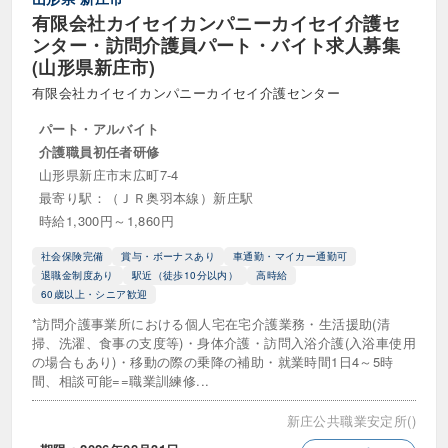
有限会社カイセイカンパニーカイセイ介護セ
ンター・訪問介護員パート・バイト求人募集
(山形県新庄市)
有限会社カイセイカンパニーカイセイ介護センター
パート・アルバイト
介護職員初任者研修
山形県新庄市末広町7-4
最寄り駅：（ＪＲ奥羽本線）新庄駅
時給1,300円～1,860円
社会保険完備
賞与・ボーナスあり
車通勤・マイカー通勤可
退職金制度あり
駅近（徒歩10分以内）
高時給
60歳以上・シニア歓迎
*訪問介護事業所における個人宅在宅介護業務・生活援助(清
掃、洗濯、食事の支度等)・身体介護・訪問入浴介護(入浴車使用
の場合もあり)・移動の際の乗降の補助・就業時間1日4～5時
間、相談可能==職業訓練修...
新庄公共職業安定所()