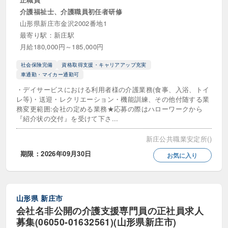
介護福祉士、介護職員初任者研修
自立訓練（機能訓練・生活訓練）
行動援護
山形県新庄市金沢2002番地1
最寄り駅：新庄駅
重度障害者等包括支援
障害児相談支援
月給180,000円～185,000円
障害者グループホーム
社会保険完備
資格取得支援・キャリアアップ充実
車通勤・マイカー通勤可
障害者ショートステイ
障害者支援施設
・デイサービスにおける利用者様の介護業務(食事、入浴、トイ
障害者訪問介護
レ等)・送迎・レクリエーション・機能訓練、その他付随する業
務変更範囲:会社の定める業務★応募の際はハローワークから
『紹介状の交付』を受けて下さ...
医療・その他サービス
新庄公共職業安定所()
NPO法人
クリニック (診療所)
期限：2026年09月30日
お気に入り
介護医療院
介護療養型医療施設
介護福祉用具レンタル・販売
宗教法人
山形県
新庄市
会社名非公開の介護支援専門員の正社員求人
更生保護法人
治験関連
病院
募集(06050-01632561)(山形県新庄市)