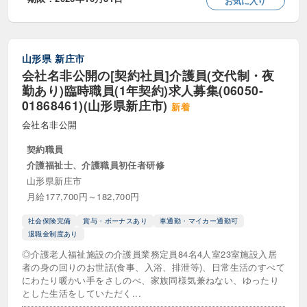
お気に入り
産休・育休代替職員
その他・正社員以外
山形県
新庄市
職種
会社名非公開の[契約社員]介護員(交代制・夜
勤あり)臨時職員(1年契約)求人募集(06050-
キャリアコンサルタント
ケアプランナー
01868461)(山形県新庄市)
新着
サービス提供管理者（サビ管）
会社名非公開
契約職員
サービス提供責任者（サ責）
介護福祉士、介護職員初任者研修
スクールソーシャルワーカー
山形県新庄市
月給177,700円～182,700円
世話人・生活施支援員
事務職・介護事務
社会保険完備
賞与・ボーナスあり
車通勤・マイカー通勤可
介護タクシー
介護支援相談員
退職金制度あり
◎介護老人福祉施設の介護員業務定員84名4人室23室施設入居
介護相談員
介護職・ケアワーカー
者の身の回りのお世話(食事、入浴、排泄等)、日常生活のすべて
にわたり暖かい手をさしのべ、家族同様気兼ねない、ゆったり
介護認定調査員
児童指導員
とした生活をしていただく...