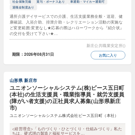
社会保険完備
賞与・ボーナスあり
車通勤・マイカー通勤可
退職金制度あり
通所介護デイサービスでの介護、生活支援業務全般・送迎、健
康確認、入浴介助、排泄介助・レクリエーション活動の実施な
ど変更範囲:変更なし★応募の際はハローワークから『紹介状』
の交付を受けて下さい★...
新庄公共職業安定所()
期限：2026年08月31日
お気に入り
山形県
新庄市
ユニオンソーシャルシステム(株)ピース五日町
(本社)の生活支援員・職業指導員・就労支援員
(障がい者支援)の正社員求人募集(山形県新庄
市)
ユニオンソーシャルシステム株式会社ピース五日町（本社）
<経営理念>「ものづくり・ひとづくり・仕組みづくり」私た
ちは、硬式球の製造と福祉サービスを...