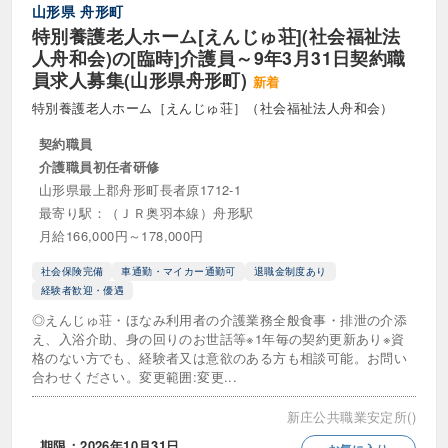
山形県
舟形町
介護事務
介護支援専門員
特別養護老人ホーム[えんじゅ荘](社会福祉法
人舟和会)の[臨時]介護員～9年3月31日契約職
介護福祉士
介護福祉士実務者研修
員求人募集(山形県舟形町)
新着
介護職員初任者研修
社会福祉主事
特別養護老人ホーム［えんじゅ荘］（社会福祉法人舟和会）
契約職員
社会福祉士
福祉住環境コーディネーター
介護職員初任者研修
福祉用具専門相談員
精神保健福祉士
山形県最上郡舟形町長者原1712-1
最寄り駅：（ＪＲ奥羽本線）舟形駅
認知症ケア専門士
認知症介護基礎研修
月給166,000円～178,000円
その他の資格・免許
社会保険完備
車通勤・マイカー通勤可
退職金制度あり
経験者歓迎・優遇
◎えんじゅ荘・ほなみ利用者の介護業務全般食事・排泄の介添
雇用形態
え、入浴介助、身の回りのお世話等※1年毎の契約更新あり※資
格のない方でも、経験者又は意欲のある方も相談可能。お問い
正職員
パート・アルバイト
合わせください。変更範囲:変更...
契約職員
準社員
会計年度任用職員
新庄公共職業安定所()
期限：2026年10月31日
派遣社員
派遣パート
嘱託職員