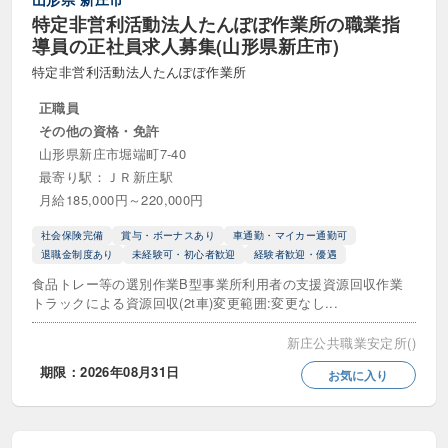
特定非営利活動法人たんぽぽ作業所の職業指
導員の正社員求人募集(山形県新庄市)
特定非営利活動法人たんぽぽ作業所
正職員
その他の資格・免許
山形県新庄市堀端町7-40
最寄り駅：ＪＲ新庄駅
月給185,000円～220,000円
社会保険完備
賞与・ボーナスあり
車通勤・マイカー通勤可
退職金制度あり
未経験可・初心者歓迎
経験者歓迎・優遇
食品トレー等の選別作業B型事業所利用者の支援資源回収作業
トラックによる資源回収(2t車)変更範囲:変更なし...
新庄公共職業安定所()
期限：2026年08月31日
お気に入り