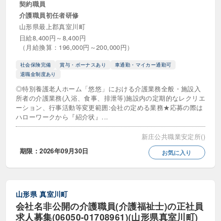
契約職員
介護職員初任者研修
未経験可・初心者歓迎
正職員登用あり
山形県最上郡真室川町
特定処遇改善加算あり
第二新卒歓迎
日給8,400円～8,400円
（月給換算：196,000円～200,000円）
経験者歓迎・優遇
社会保険完備
賞与・ボーナスあり
車通勤・マイカー通勤可
退職金制度あり
転職支援金・支度金制度あり
◎特別養護老人ホーム「悠悠」における介護業務全般・施設入
所者の介護業務(入浴、食事、排泄等)施設内の定期的なレクリエ
こだわり
ーション、行事活動等変更範囲:会社の定める業務★応募の際は
ハローワークから『紹介状』...
社会保険完備
オンライン自主応募可
新庄公共職業安定所()
オープニング・新規オープン
ネイルOK
期限：2026年09月30日
お気に入り
プライベート充実
上京支援・サポートあり
主婦（主夫）歓迎・活躍中
交通費全額支給
山形県
真室川町
会社名非公開の介護職員(介護福祉士)の正社員
介護ロボット導入済み
介護休暇制度あり
求人募集(06050-01708961)(山形県真室川町)