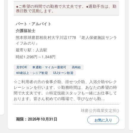
る・活かせる職場
見学OK
託児所あり
●ご希望の時間での勤務で大丈夫です。●通勤手当は、勤
務日数で流動します。
援・キャリアアップ充実
賞与・ボーナスあり
パート・アルバイト
イカー通勤可
退職金制度あり
離職率が低い
介護福祉士
熊本県球磨郡相良村大字川辺1778 『老人保健施設サンラ
10分以内）
高収入・高給料
高時給
髪色自由
イフみのり』
最寄り駅：人吉駅
時給1,296円～1,348円
訪問介護
定期巡回・随時対応型訪問介護看護
居宅介
見学OK
車通勤・マイカー通勤可
高時給
60歳以上・シニア歓迎
UIJターン歓迎
サージ
訪問リハビリテーション
訪問介護
訪問
☆ご利用者の方の食事介助、排せつ介助、入浴介助やレク
レーションを行います。☆勤務時間は、あなたの希望の時
重度訪問介護
間で大丈夫です。☆特定技能スタッフも一緒にお仕事して
おります。皆さん初めての職場で、学びながら勤...
ビス
球磨公共職業安定所()
期限：2026年10月31日
お気に入り
ーム（共同生活介護）
ケアハウス（軽費老人ホーム）