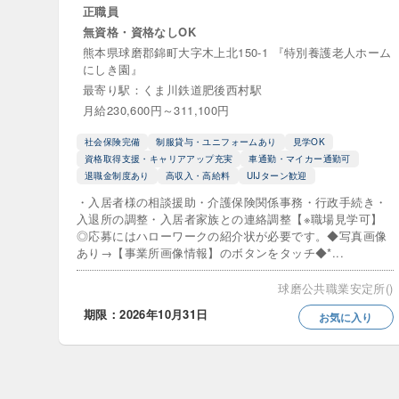
英語が使え
正職員
無資格・資格なしOK
資格取得支
熊本県球磨郡錦町大字木上北150-1 『特別養護老人ホーム
にしき園』
車通勤・マ
最寄り駅：くま川鉄道肥後西村駅
月給230,600円～311,100円
駅近（徒歩
社会保険完備
制服貸与・ユニフォームあり
見学OK
資格取得支援・キャリアアップ充実
車通勤・マイカー通勤可
訪問サービス
退職金制度あり
高収入・高給料
UIJターン歓迎
・入居者様の相談援助・介護保険関係事務・行政手続き・
夜間対応型
入退所の調整・入居者家族との連絡調整【※職場見学可】
◎応募にはハローワークの紹介状が必要です。◆写真画像
訪問マッ
あり→【事業所画像情報】のボタンをタッチ◆*...
訪問看護
球磨公共職業安定所()
期限：2026年10月31日
お気に入り
施設・通所サー
グループホ