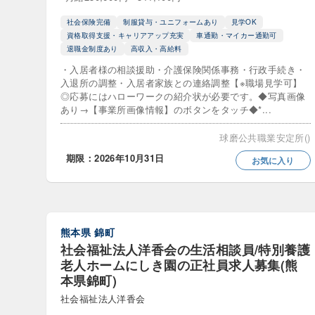
既卒歓迎
社会保険完備
制服貸与・ユニフォームあり
見学OK
資格取得支援・キャリアアップ充実
車通勤・マイカー通勤可
退職金制度あり
高収入・高給料
第二新卒
・入居者様の相談援助・介護保険関係事務・行政手続き・
入退所の調整・入居者家族との連絡調整【※職場見学可】
こだわり
◎応募にはハローワークの紹介状が必要です。◆写真画像
あり→【事業所画像情報】のボタンをタッチ◆*...
社会保険
球磨公共職業安定所()
ネイルOK
期限：2026年10月31日
お気に入り
主婦（主夫
介護休暇制
熊本県
錦町
動物愛護・
社会福祉法人洋香会の生活相談員/特別養護
老人ホームにしき園の正社員求人募集(熊
寮・社宅
本県錦町)
産休･育休
社会福祉法人洋香会