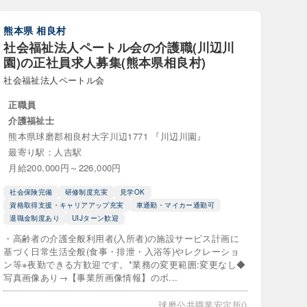
・療養介護）
熊本県
相良村
社会福祉法人ペートル会の介護職(川辺川
老人ホーム
園)の正社員求人募集(熊本県相良村)
社会福祉法人ペートル会
看多機）
正職員
介護福祉士
熊本県球磨郡相良村大字川辺1771 『川辺川園』
最寄り駅：人吉駅
月給200,000円～226,000円
社会保険完備
研修制度充実
見学OK
資格取得支援・キャリアアップ充実
車通勤・マイカー通勤可
退職金制度あり
UIJターン歓迎
施設入所支援
・高齢者の介護全般利用者(入所者)の施設サービス計画に
基づく日常生活全般(食事・排泄・入浴等)やレクレーショ
行動援護
ン等※夜勤できる方歓迎です。*業務の変更範囲:変更なし◆
写真画像あり→【事業所画像情報】のボ...
球磨公共職業安定所()