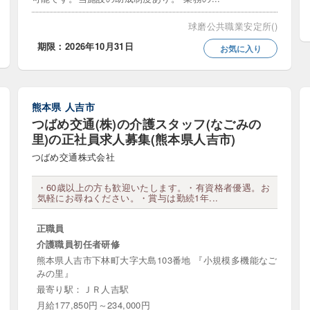
ートステイ
障害者支援施設
障害者訪問介護
球磨公共職業安定所()
期限：2026年10月31日
お気に入り
ービス
クリニック (診療所)
介護医療院
介護療養型医
熊本県
人吉市
具レンタル・販売
宗教法人
更生保護法人
治
つばめ交通(株)の介護スタッフ(なごみの
社会福祉法人
里)の正社員求人募集(熊本県人吉市)
つばめ交通株式会社
・60歳以上の方も歓迎いたします。・有資格者優遇。お
気軽にお尋ねください。・賞与は勤続1年...
万円以上
年収400万円以上
年収500万円以上
年
正職員
万円以上
給料25万円以上
給料30万円以上
給料3
介護職員初任者研修
円以上
給料45万円以上
給料50万円以上
熊本県人吉市下林町大字大島103番地 『小規模多機能なご
みの里』
最寄り駅：ＪＲ人吉駅
月給177,850円～234,000円