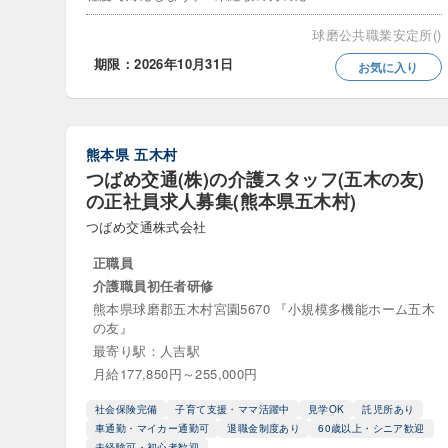
障害者ショ
球磨公共職業安定所()
期限：2026年10月31日
お気に入り
医療・その他サ
NPO法人
熊本県
五木村
介護福祉用
つばめ交通(株)の介護スタッフ(五木の友)
病院
の正社員求人募集(熊本県五木村)
つばめ交通株式会社
年収・給与
正職員
介護職員初任者研修
年収300
熊本県球磨郡五木村宮園5670 『小規模多機能ホーム五木
の友』
年収700
最寄り駅：人吉駅
月給177,850円～255,000円
給料40万
社会保険完備
子育て支援・ママ活躍中
見学OK
託児所あり
車通勤・マイカー通勤可
退職金制度あり
60歳以上・シニア歓迎
時給
未経験可・初心者歓迎