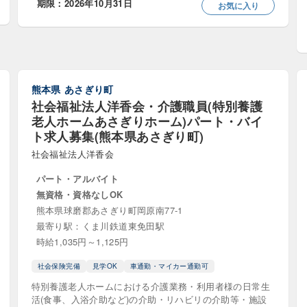
期限：2026年10月31日
お気に入り
活施支援員
事務職・介護事務
介護タクシー
員
介護職・ケアワーカー
介護認定調査員
児童
援管理責任者（児発管）
医療ソーシャルワーカー
子
熊本県
あさぎり町
教員・講師
生活指導員
生活支援員
社会福祉法人洋香会・介護職員(特別養護
老人ホームあさぎりホーム)パート・バイ
・ソーシャルワーカー
登録ヘルパー
相談支援員
ト求人募集(熊本県あさぎり町)
社会福祉法人洋香会
専門員
看護・看護助手
福祉用具専門相談員
職
パート・アルバイト
・ヘルパー
無資格・資格なしOK
熊本県球磨郡あさぎり町岡原南77-1
最寄り駅：くま川鉄道東免田駅
時給1,035円～1,125円
・介護長
公務員
施設長・所長
管理者・候補
社会保険完備
見学OK
車通勤・マイカー通勤可
特別養護老人ホームにおける介護業務・利用者様の日常生
活(食事、入浴介助など)の介助・リハビリの介助等・施設