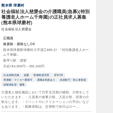
熊本県
球磨村
社会福祉士
社会福祉法人慈愛会の介護職員(急募)(特別
養護老人ホーム千寿園)の正社員求人募集
士
(熊本県球磨村)
社会福祉法人慈愛会
正職員
無資格・資格なしOK
熊本県球磨郡球磨村大字渡乙880-21 『特別養護老人ホー
年度任用職員
ム千寿園』
最寄り駅：渡駅
月給184,600円～250,400円
社会保険完備
急募
研修制度充実
見学OK
車通勤・マイカー通勤可
退職金制度あり
未経験可・初心者歓迎
経験者歓迎・優遇
介護老人福祉施設において日常生活面の補助、介助をして
いただきます。・入居者の食事介助、入浴介助、排泄の介
サビ管）
助をします。・イベントやレクリエーションの手伝いなど
もあります。・勤務体制は、交替制で休日はロー...