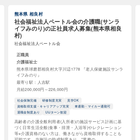
き高齢者向け住宅（サ高住）
ショートステイ（短期入所生活
通所リハビリテーション）
デイサービス（通所介護）
熊本県
相良村
社会福祉法人ペートル会の介護職(サンラ
料老人ホーム
介護老人保健施設（老健）
住宅型有料
イフみのり)の正社員求人募集(熊本県相良
村)
活介護
地域密着型通所介護
小規模多機能型居宅介護（
社会福祉法人ペートル会
ホーム
特別養護老人ホーム（特養）
自立援助センター
正職員
介護福祉士
ション (シニア向け分譲マンション)
熊本県球磨郡相良村大字川辺1778 『老人保健施設サンラ
イフみのり』
最寄り駅：人吉駅
ビス
月給200,000円～226,000円
支援
同行援護
就労定着支援
就労移行支援
社会保険完備
研修制度充実
見学OK
資格取得支援・キャリアアップ充実
車通勤・マイカー通勤可
援A型
就労継続支援B型
放課後等デイサービス
退職金制度あり
UIJターン歓迎
事業所
相談支援
自立訓練（機能訓練・生活訓練）
高齢者の介護全般利用者(入所者)の施設サービス計画に基
づく日常生活全般(食事・排泄・入浴等)やレクレーション
等包括支援
障害児相談支援
障害者グループホーム
等※介護資格のない方は、働きながら資格取得することも
可能です。当施設の助成制度あり。*業務の...