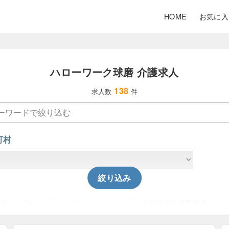
HOME
お気に入
ハローワーク球磨 介護求人
138
求人数
件
町村
絞り込み
格なしOK
ガイドヘルパー
主任介護支援専門員
動指導員
介護事務
介護支援専門員
介護福祉