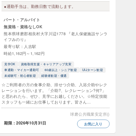
●通勤手当は、勤務日数で流動します。
パート・アルバイト
無資格・資格なしOK
食事補助あり
熊本県球磨郡相良村大字川辺1778 『老人保健施設サンラ
イフみのり』
最寄り駅：人吉駅
時給1,162円～1,162円
見学OK
資格取得支援・キャリアアップ充実
護支援
車通勤・マイカー通勤可
60歳以上・シニア歓迎
UIJターン歓迎
未経験可・初心者歓迎
経験者歓迎・優遇
入浴
☆ご利用者の方の食事介助、排せつ介助、入浴介助やレク
レーションを行います。「介助?、レクレーション?何?」
と思われたら、ぜひ、見学にお越しください。☆特定技能
スタッフも一緒にお仕事しております。皆さん...
球磨公共職業安定所()
期限：2026年10月31日
お気に入り