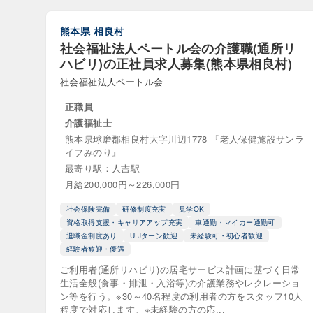
サービス付
デイケア（
熊本県
相良村
社会福祉法人ペートル会の介護職(通所リ
介護付き有
ハビリ)の正社員求人募集(熊本県相良村)
社会福祉法人ペートル会
入居者生
正職員
有料老人
介護福祉士
熊本県球磨郡相良村大字川辺1778 『老人保健施設サンラ
高齢者マン
イフみのり』
最寄り駅：人吉駅
月給200,000円～226,000円
障がい福祉サー
社会保険完備
研修制度充実
見学OK
児童発達
資格取得支援・キャリアアップ充実
車通勤・マイカー通勤可
退職金制度あり
UIJターン歓迎
未経験可・初心者歓迎
就労継続支
経験者歓迎・優遇
生活介護
ご利用者(通所リハビリ)の居宅サービス計画に基づく日常
生活全般(食事・排泄・入浴等)の介護業務やレクレーショ
ン等を行う。※30～40名程度の利用者の方をスタッフ10人
重度障害者
程度で対応します。※未経験の方の応...