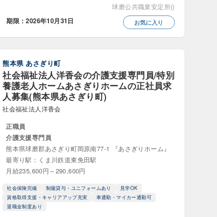
球磨公共職業安定所()
介護支援相談員
期限：2026年10月31日
お気に入り
指導員
ども家庭支援員
熊本県
あさぎり町
社会福祉法人洋香会の介護支援専門員/特別
養護老人ホームあさぎりホームの正社員求
人募集(熊本県あさぎり町)
社会福祉法人洋香会
業指導員
正職員
介護支援専門員
熊本県球磨郡あさぎり町岡原南77-1 『あさぎりホーム』
最寄り駅：くま川鉄道東免田駅
月給235,600円～290,600円
社会保険完備
制服貸与・ユニフォームあり
見学OK
資格取得支援・キャリアアップ充実
車通勤・マイカー通勤可
退職金制度あり