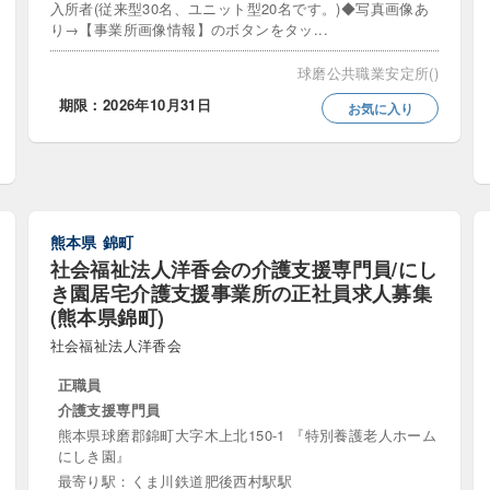
入所者(従来型30名、ユニット型20名です。)◆写真画像あ
シフト制
シフト相談可
スキマ時間勤務
り→【事業所画像情報】のボタンをタッ...
勤務
午後のみ勤務
単発
即日勤務歓迎
土
球磨公共職業安定所()
み
土曜のみ
夕方から・夕方のみ勤務可
夜勤専
期限：2026年10月31日
お気に入り
勤あり
平日のみ勤務
年間休日110日以上
年間休
30日以上
日勤のみ・夜勤なし
時差出勤あり
曜
務可
週1日からOK
週2日からOK
週3日からOK
熊本県
錦町
社会福祉法人洋香会の介護支援専門員/にし
週休3日制
き園居宅介護支援事業所の正社員求人募集
(熊本県錦町)
社会福祉法人洋香会
正職員
迎
50歳代歓迎
60歳以上・シニア歓迎
UIJター
介護支援専門員
ダブルワーク・副業可
ブランク可・歓迎
定年
熊本県球磨郡錦町大字木上北150-1 『特別養護老人ホーム
にしき園』
世代歓迎
年齢不問・70代OK
扶養内勤務歓迎
最寄り駅：くま川鉄道肥後西村駅駅