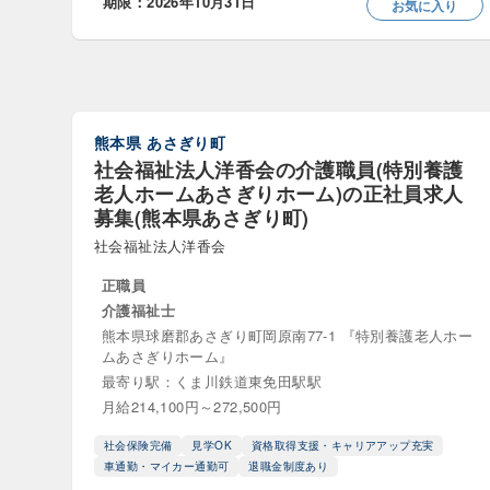
期限：2026年10月31日
お気に入り
世話人・生
介護相談
児童発達支
熊本県
あさぎり町
教員・専任
社会福祉法人洋香会の介護職員(特別養護
老人ホームあさぎりホーム)の正社員求人
生活相談員
募集(熊本県あさぎり町)
社会福祉法人洋香会
相談支援
正職員
訪問介護員
介護福祉士
熊本県球磨郡あさぎり町岡原南77-1 『特別養護老人ホー
ムあさぎりホーム』
役職等
最寄り駅：くま川鉄道東免田駅駅
センター長
月給214,100円～272,500円
社会保険完備
見学OK
資格取得支援・キャリアアップ充実
勤務・休日
車通勤・マイカー通勤可
退職金制度あり