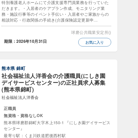
特別養護老人ホームにて介護支援専門員業務を行っていた
交代制
だきます。・入居者のケアプラン作成、モニタリング業
務・施設行事等のイベント手伝い・入居者やご家族からの
日休み
相談対応・行政関係の手続き(介護保険認定更新申...
従・夜勤のみ
球磨公共職業安定所()
期限：2026年10月31日
日120日以上
お気に入り
日応相談可
熊本県
錦町
社会福祉法人洋香会の介護職員(にしき園
デイサービスセンター)の正社員求人募集
(熊本県錦町)
社会福祉法人洋香会
正職員
ン歓迎
無資格・資格なしOK
なし
熊本県球磨郡錦町大字木上150-1 『にしき園デイサービス
センター』
新卒歓迎
最寄り駅：くま川鉄道肥後西村駅