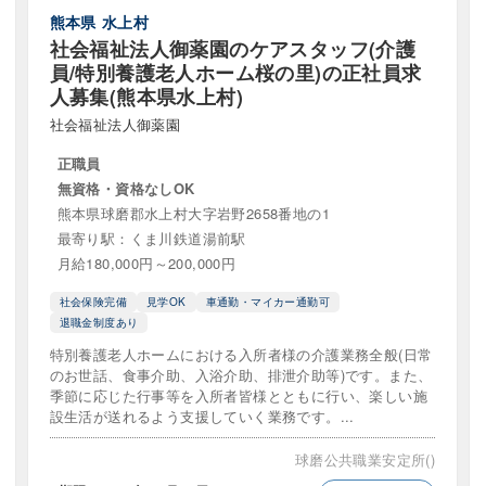
熊本県
水上村
実務者研修
介護職員初任者研修
社会福祉主事
社会福祉法人御薬園のケアスタッフ(介護
員/特別養護老人ホーム桜の里)の正社員求
コーディネーター
福祉用具専門相談員
精神保健福祉
人募集(熊本県水上村)
専門士
認知症介護基礎研修
その他の資格・免許
社会福祉法人御薬園
正職員
無資格・資格なしOK
熊本県球磨郡水上村大字岩野2658番地の1
パート・アルバイト
契約職員
準社員
会計
最寄り駅：くま川鉄道湯前駅
月給180,000円～200,000円
派遣パート
嘱託職員
産休・育休代替職員
社会保険完備
見学OK
車通勤・マイカー通勤可
社員以外
退職金制度あり
特別養護老人ホームにおける入所者様の介護業務全般(日常
のお世話、食事介助、入浴介助、排泄介助等)です。また、
季節に応じた行事等を入所者皆様とともに行い、楽しい施
設生活が送れるよう支援していく業務です。...
ンサルタント
ケアプランナー
サービス提供管理者（
球磨公共職業安定所()
供責任者（サ責）
スクールソーシャルワーカー