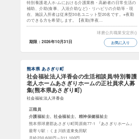
特別養護老人ホ-ムにおける介護業務・高齢者の日常生活の
8時間勤務
補助、介助(食事、入浴介助など)・リハビリの介助等・現
在、施設入所者は従来型30名ユニット型20名です。※夜勤
午前のみ
のできる方を希望します。【夜勤(準夜...
土日祝休
球磨公共職業安定所()
期限：2026年10月31日
常勤・夜
お気に入り
年間休日1
短時間勤
熊本県
あさぎり町
社会福祉法人洋香会の生活相談員/特別養護
週休2日制
老人ホームあさぎりホームの正社員求人募
集(熊本県あさぎり町)
社会福祉法人洋香会
応募要件
正職員
40歳代歓
介護福祉士、社会福祉士、精神保健福祉士
Web面接
熊本県球磨郡あさぎり町岡原南77-1 『あさぎりホーム』
最寄り駅：くま川鉄道東免田駅
就職氷河期
月給230,600円～311,100円