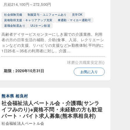
月給214,100円～272,500円
遇改善加算あり
社会保険完備
制服貸与・ユニフォームあり
見学OK
資格取得支援・キャリアアップ充実
車通勤・マイカー通勤可
退職金制度あり
UIJターン歓迎
高齢者デイサービスセンターにしき園での介護業務。利用
者の方の日常生活の補助、介助(食事、入浴、レクリエーシ
ョンなどの支援、リハビリの支援など)※勤務体制:平均的に
ン
1日25名～35名の利用者に対し、介護...
球磨公共職業安定所()
期限：2026年10月31日
お気に入り
み
熊本県
相良村
活躍中
社会福祉法人ペートル会・介護職(サンラ
イフみのり)※資格不問・未経験の方も歓迎
残業ほぼなし
パート・バイト求人募集(熊本県相良村)
社会福祉法人ペートル会