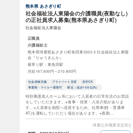
熊本県
あさぎり町
介護福祉士
社会福祉法人東陽会の介護職員(夜勤なし)
の正社員求人募集(熊本県あさぎり町)
福祉住環境
社会福祉法人東陽会
認知症ケア
正職員
介護福祉士
雇用形態
熊本県球磨郡あさぎり町免田東3333-3 社会福祉法人東陽
会『りゅうきんか』
正職員
最寄り駅：東免田駅
月給167,600円～210,600円
派遣社員
社会保険完備
プライベート充実
見学OK
その他・正
車通勤・マイカー通勤可
駅近（徒歩10分以内）
特別養護老人ホーム等において入居者の日常生活のお世話
をしていただきます。※食事・排泄・入浴介助がありま
職種
す。※入居者を病院へ送迎するため、社用車(軽・普通車
AT)を運転していただく場合があります。※夜勤...
キャリアコ
球磨公共職業安定所()
サービス提