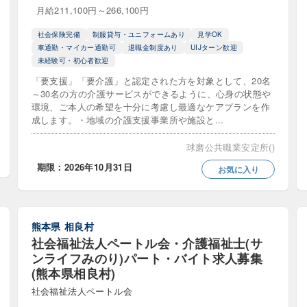
月給211,100円～266,100円
未経験可・初心者歓迎
正職員登用あり
特定処
社会保険完備
制服貸与・ユニフォームあり
見学OK
車通勤・マイカー通勤可
退職金制度あり
UIJターン歓迎
歓迎
経験者歓迎・優遇
転職支援金・支度金制度あり
未経験可・初心者歓迎
「要支援」「要介護」と認定された方を対象として、20名
～30名の方の介護サービスができるように、心身の状態や
環境、ご本人の希望を十分に考慮し最適なケアプランを作
完備
オンライン自主応募可
オープニング・新規オープ
成します。・地域の介護支援事業所や施設と...
プライベート充実
上京支援・サポートあり
球磨公共職業安定所()
期限：2026年10月31日
お気に入り
）歓迎・活躍中
交通費全額支給
介護ロボット導入済
度あり
住宅手当あり
制服貸与・ユニフォームあり
熊本県
相良村
動物好き
在宅ワーク・在宅勤務可
子育て支援・ママ
社会福祉法人ペートル会・介護福祉士(サ
ンライフみのり)パート・バイト求人募集
あり
引越し費用補填
急募
有給消化率高め
(熊本県相良村)
制度あり
研修制度充実
研修費用負担
社会福祉法人ペートル会