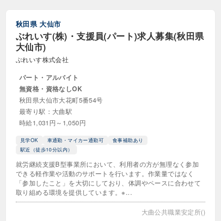
社会福祉法人
秋田県
大仙市
年収・給与
ぶれいす(株)・支援員(パート)求人募集(秋田県
大仙市)
年収300万円以上
年収400万円以上
ぶれいす株式会社
年収500万円以上
年収600万円以上
パート・アルバイト
無資格・資格なしOK
年収700万円以上
給料25万円以上
秋田県大仙市大花町5番54号
最寄り駅：大曲駅
給料30万円以上
給料35万円以上
時給1,031円～1,050円
給料40万円以上
給料45万円以上
見学OK
車通勤・マイカー通勤可
食事補助あり
駅近（徒歩10分以内）
給料50万円以上
就労継続支援B型事業所において、利用者の方が無理なく参加
できる軽作業や活動のサポートを行います。作業量ではなく
時給
「参加したこと」を大切にしており、体調やペースに合わせて
取り組める環境を提供しています。※...
時給1200円以上
時給1300円以上
大曲公共職業安定所()
時給1400円以上
時給1500円以上