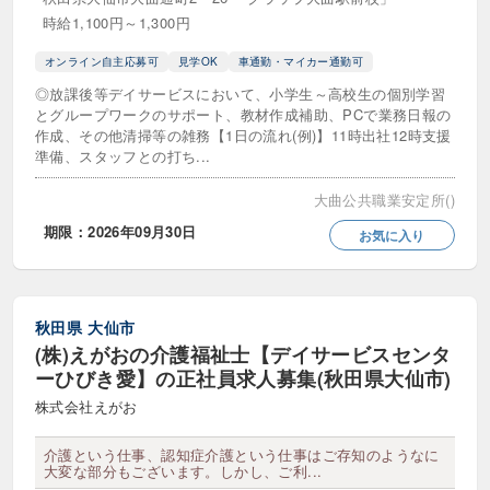
時給1,100円～1,300円
オンライン自主応募可
見学OK
車通勤・マイカー通勤可
◎放課後等デイサービスにおいて、小学生～高校生の個別学習
とグループワークのサポート、教材作成補助、PCで業務日報の
作成、その他清掃等の雑務【1日の流れ(例)】11時出社12時支援
準備、スタッフとの打ち...
大曲公共職業安定所()
期限：2026年09月30日
お気に入り
秋田県
大仙市
(株)えがおの介護福祉士【デイサービスセンタ
ーひびき愛】の正社員求人募集(秋田県大仙市)
株式会社えがお
介護という仕事、認知症介護という仕事はご存知のようなに
大変な部分もございます。しかし、ご利...