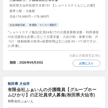
日勤のみ・夜勤なし
時差出勤あり
秋田県大仙市高梨字水里151 【ショートステイえにしの郷】
最寄り駅：大曲駅
曜日応相談可
短時間勤務可
月給176,980円～178,980円
週1日からOK
週2日からOK
社会保険完備
車通勤・マイカー通勤可
*ショートステイ施設(定員24名)での介護員業務全般・利用者様
週3日からOK
週休2日制
週休3日制
の生活援助を必要に応じて介護支援・入浴介助・食事介助、片
づけ・移動移乗介助等※就業時間は主に(2)8:30～17:30ですが、
(1)早番(...
応募要件
大曲公共職業安定所()
40歳代歓迎
50歳代歓迎
期限：2026年09月30日
お気に入り
60歳以上・シニア歓迎
UIJターン歓迎
Web面接
ダブルワーク・副業可
秋田県
大仙市
ブランク可・歓迎
定年なし
有限会社ふぁいんの介護職員【グループホー
ムひかり】の正社員求人募集(秋田県大仙市)
就職氷河期世代歓迎
年齢不問・70代OK
有限会社ふぁいん
扶養内勤務歓迎
新卒歓迎
既卒歓迎