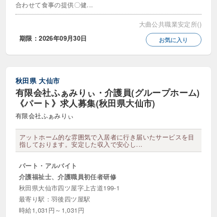
合わせて食事の提供〇健...
車通勤・マイカー通勤可
退職金制度あり
大曲公共職業安定所()
離職率が低い
食事補助あり
期限：2026年09月30日
お気に入り
駅近（徒歩10分以内）
高収入・高給料
高時給
髪色自由
秋田県
大仙市
有限会社ふぁみりぃ・介護員(グループホーム)
訪問サービス
《パート》求人募集(秋田県大仙市)
夜間対応型訪問介護
有限会社ふぁみりぃ
定期巡回・随時対応型訪問介護看護
アットホーム的な雰囲気で入居者に行き届いたサービスを目
指しております。安定した収入で安心し...
居宅介護支援
訪問マッサージ
パート・アルバイト
訪問リハビリテーション
訪問介護
介護福祉士、介護職員初任者研修
秋田県大仙市四ツ屋字上古道199-1
訪問入浴
訪問看護
重度訪問介護
最寄り駅：羽後四ツ屋駅
時給1,031円～1,031円