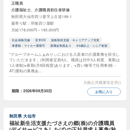
正職員
小規模多機能型居宅介護（看多機）
介護福祉士、介護職員初任者研修
有料老人ホーム
秋田県大仙市四ツ屋字上古道199-1
最寄り駅：羽後四ツ屋駅
特別養護老人ホーム（特養）
月給178,000円～193,000円
自立援助センター
社会保険完備
見学OK
資格取得支援・キャリアアップ充実
車通勤・マイカー通勤可
退職金制度あり
60歳以上・シニア歓迎
高齢者マンション (シニア向け分譲マンション)
*グループホームふぁみりぃにおける入居者の介護業務を担当し
ていただきます。(利用者定員9人、職員は日中3人程度、夜勤は
1人体制)※夜勤(月5回程度)あります。※買い物等で社用車(軽・
障がい福祉サービス
AT)運転の業務あ...
児童発達支援
同行援護
大曲公共職業安定所()
期限：2026年09月30日
就労定着支援
就労移行支援
お気に入り
就労継続支援A型
就労継続支援B型
放課後等デイサービス
施設入所支援
秋田県
大仙市
福祉新生活支援たづさえの郷(株)の介護職員
生活介護事業所
相談支援
(デイサービスあしたば)の正社員求人募集(秋