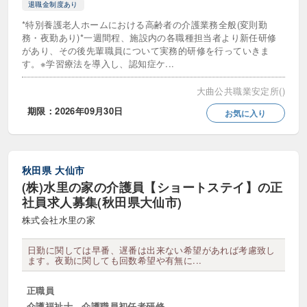
退職金制度あり
*特別養護老人ホームにおける高齢者の介護業務全般(変則勤
施設長・所長
管理者・候補
務・夜勤あり)*一週間程、施設内の各職種担当者より新任研修
があり、その後先輩職員について実務的研修を行っていきま
す。※学習療法を導入し、認知症ケ...
勤務・休日
大曲公共職業安定所()
8時間勤務
シフト制
シフト相談可
期限：2026年09月30日
お気に入り
スキマ時間勤務
交代制
午前のみ勤務
午後のみ勤務
単発
秋田県
大仙市
即日勤務歓迎
土日休み
土日祝休み
(株)水里の家の介護員【ショートステイ】の正
社員求人募集(秋田県大仙市)
土曜のみ
夕方から・夕方のみ勤務可
株式会社水里の家
夜勤専従・夜勤のみ
常勤・夜勤あり
日勤に関しては早番、遅番は出来ない希望があれば考慮致し
平日のみ勤務
年間休日110日以上
ます。夜勤に関しても回数希望や有無に...
年間休日120日以上
年間休日130日以上
正職員
介護福祉士、介護職員初任者研修