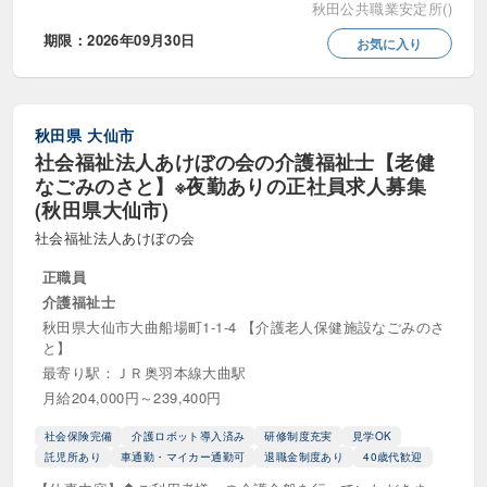
秋田公共職業安定所()
期限：2026年09月30日
お気に入り
秋田県
大仙市
社会福祉法人あけぼの会の介護福祉士【老健
なごみのさと】※夜勤ありの正社員求人募集
(秋田県大仙市)
社会福祉法人あけぼの会
正職員
介護福祉士
秋田県大仙市大曲船場町1-1-4 【介護老人保健施設なごみのさ
と】
最寄り駅：ＪＲ奥羽本線大曲駅
月給204,000円～239,400円
社会保険完備
介護ロボット導入済み
研修制度充実
見学OK
託児所あり
車通勤・マイカー通勤可
退職金制度あり
40歳代歓迎