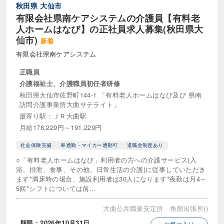
秋田県
大仙市
介護事務
介護支援専門員
有限会社県南ケアシステムの介護員【有料老
人ホームはなび】の正社員求人募集(秋田県大
介護福祉士
介護福祉士実務者研修
仙市)
新着
介護職員初任者研修
社会福祉主事
有限会社県南ケアシステム
正職員
社会福祉士
福祉住環境コーディネーター
介護福祉士、介護職員初任者研修
福祉用具専門相談員
精神保健福祉士
秋田県大仙市佐野町144-1 「有料老人ホームはなび及び 県南
訪問介護事業所大曲サテライト」
認知症ケア専門士
認知症介護基礎研修
最寄り駅：ＪＲ大曲駅
月給178,229円～191,229円
その他の資格・免許
社会保険完備
車通勤・マイカー通勤可
退職金制度あり
○「有料老人ホームはなび」利用者の方への介護サービス(入
雇用形態
浴、排泄、食事、その他、日常生活の介護)に従事していただき
ます*満床時の場合、施設利用者は30人になります*夜勤は月4～
正職員
パート・アルバイト
5回*シフトについては前...
契約職員
準社員
会計年度任用職員
大曲公共職業安定所 角館出張所()
期限：2026年10月31日
派遣社員
派遣パート
嘱託職員