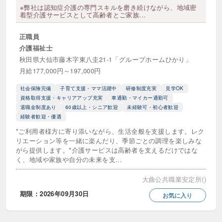
※弊社は認知症介護の専門スキルを磨き続けながら、地域密
着型介護サービスとして高齢者とご家族...
未経験可・初心者歓迎
正職員登用あり
特定処遇改善加算あり
第二新卒歓迎
正職員
介護福祉士
経験者歓迎・優遇
秋田県大仙市藤木字東八圭21-1「グループホームひかり」
月給177,000円～197,000円
転職支援金・支度金制度あり
社会保険完備
子育て支援・ママ活躍中
研修制度充実
見学OK
資格取得支援・キャリアアップ充実
車通勤・マイカー通勤可
こだわり
退職金制度あり
60歳以上・シニア歓迎
未経験可・初心者歓迎
経験者歓迎・優遇
社会保険完備
オンライン自主応募可
*ご利用者様方に寄り添いながら、生活全般を支援します。レク
リエーション等を一緒に楽んだり、季節ごとの調理を楽しみな
オープニング・新規オープン
ネイルOK
がら提供します。*介護サービスは高齢者を支えるだけではな
く、地域や家族や自分の未来を支...
プライベート充実
上京支援・サポートあり
大曲公共職業安定所()
主婦（主夫）歓迎・活躍中
交通費全額支給
期限：2026年09月30日
お気に入り
介護ロボット導入済み
介護休暇制度あり