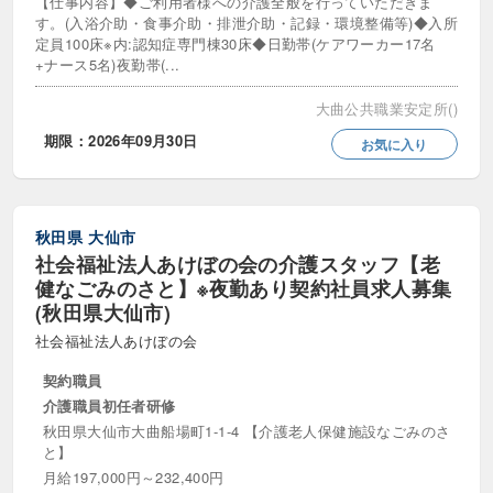
【仕事内容】◆ご利用者様への介護全般を行っていただきま
す。(入浴介助・食事介助・排泄介助・記録・環境整備等)◆入所
定員100床※内:認知症専門棟30床◆日勤帯(ケアワーカー17名
+ナース5名)夜勤帯(...
大曲公共職業安定所()
期限：2026年09月30日
お気に入り
秋田県
大仙市
社会福祉法人あけぼの会の介護スタッフ【老
健なごみのさと】※夜勤あり契約社員求人募集
(秋田県大仙市)
社会福祉法人あけぼの会
契約職員
介護職員初任者研修
秋田県大仙市大曲船場町1-1-4 【介護老人保健施設なごみのさ
と】
月給197,000円～232,400円