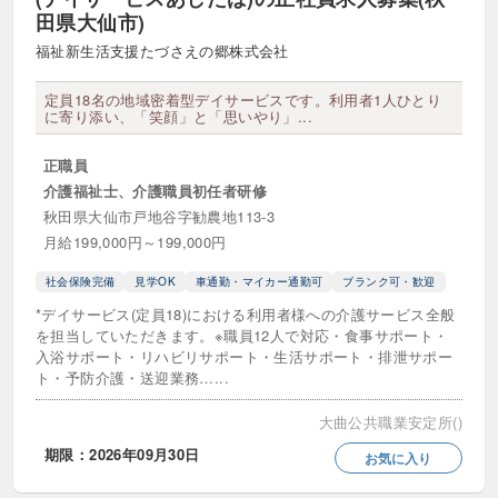
田県大仙市)
自立訓練（機能訓練・生活訓練）
行動援護
福祉新生活支援たづさえの郷株式会社
重度障害者等包括支援
障害児相談支援
定員18名の地域密着型デイサービスです。利用者1人ひとり
に寄り添い、「笑顔」と「思いやり」...
障害者グループホーム
正職員
障害者ショートステイ
障害者支援施設
介護福祉士、介護職員初任者研修
障害者訪問介護
秋田県大仙市戸地谷字勧農地113-3
月給199,000円～199,000円
医療・その他サービス
社会保険完備
見学OK
車通勤・マイカー通勤可
ブランク可・歓迎
*デイサービス(定員18)における利用者様への介護サービス全般
NPO法人
クリニック (診療所)
を担当していただきます。※職員12人で対応・食事サポート・
入浴サポート・リハビリサポート・生活サポート・排泄サポー
介護医療院
介護療養型医療施設
ト・予防介護・送迎業務…...
介護福祉用具レンタル・販売
宗教法人
大曲公共職業安定所()
期限：2026年09月30日
お気に入り
更生保護法人
治験関連
病院