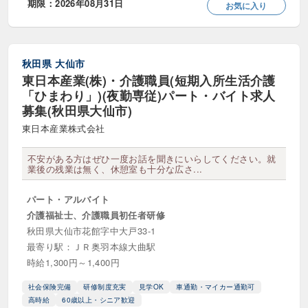
期限：2026年08月31日
お気に入り
秋田県
大仙市
東日本産業(株)・介護職員(短期入所生活介護
「ひまわり」)(夜勤専従)パート・バイト求人
募集(秋田県大仙市)
東日本産業株式会社
不安がある方はぜひ一度お話を聞きにいらしてください。就
業後の残業は無く、休憩室も十分な広さ...
パート・アルバイト
介護福祉士、介護職員初任者研修
秋田県大仙市花館字中大戸33-1
最寄り駅：ＪＲ奥羽本線大曲駅
時給1,300円～1,400円
社会保険完備
研修制度充実
見学OK
車通勤・マイカー通勤可
高時給
60歳以上・シニア歓迎