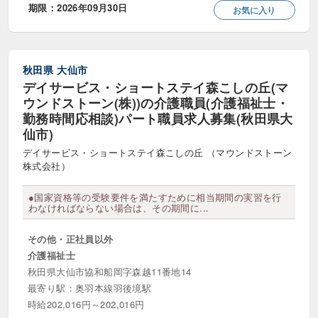
期限：2026年09月30日
お気に入り
時給1600円以上
時給1700円以上
時給1800円以上
時給1900円以上
秋田県
大仙市
デイサービス・ショートステイ森こしの丘(マ
時給2000円以上
時給2500円以上
ウンドストーン(株))の介護職員(介護福祉士・
時給3000円以上
勤務時間応相談)パート職員求人募集(秋田県大
仙市)
デイサービス・ショートステイ森こしの丘 （マウンドストーン
株式会社）
●国家資格等の受験要件を満たすために相当期間の実習を行
わなければならない場合は、その期間に...
その他・正社員以外
介護福祉士
秋田県大仙市協和船岡字森越11番地14
最寄り駅：奥羽本線羽後境駅
時給202,016円～202,016円