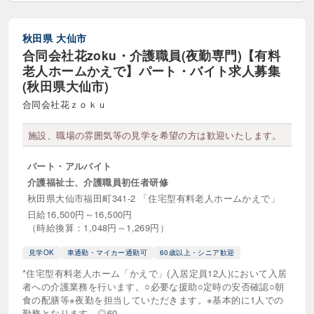
秋田県
大仙市
合同会社花zoku・介護職員(夜勤専門)【有料
老人ホームかえで】パート・バイト求人募集
(秋田県大仙市)
合同会社花ｚｏｋｕ
施設、職場の雰囲気等の見学を希望の方は歓迎いたします。
パート・アルバイト
介護福祉士、介護職員初任者研修
秋田県大仙市福田町341-2 「住宅型有料老人ホームかえで」
日給16,500円～16,500円
（時給換算：1,048円～1,269円）
見学OK
車通勤・マイカー通勤可
60歳以上・シニア歓迎
*住宅型有料老人ホーム「かえで」(入居定員12人)において入居
者への介護業務を行います。○必要な援助○定時の安否確認○朝
食の配膳等※夜勤を担当していただきます。※基本的に1人での
勤務となります。◎60...