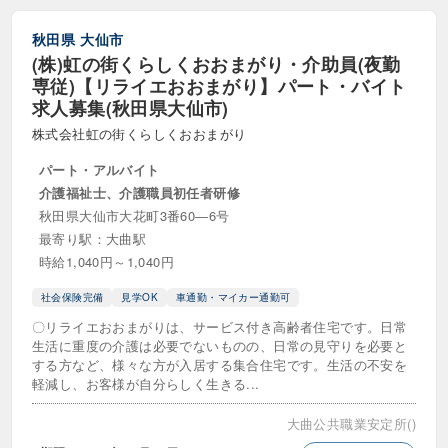
秋田県
大仙市
(株)虹の街くらしくおおまがり・介助員(夜勤
専従)【リライエおおまがり】パート・バイト
求人募集(秋田県大仙市)
株式会社虹の街くらしくおおまがり
パート・アルバイト
介護福祉士、介護職員初任者研修
秋田県大仙市大花町3番60―6号
最寄り駅：大曲駅
時給1,040円～1,040円
社会保険完備
見学OK
車通勤・マイカー通勤可
〇リライエおおまがりは、サービス付き高齢者住宅です。日常
生活に重度の介護は必要でないものの、日常の見守りを必要と
する方など、様々な方が入居する集合住宅です。生活の不安を
軽減し、お客様が自分らしく生きる...
大曲公共職業安定所()