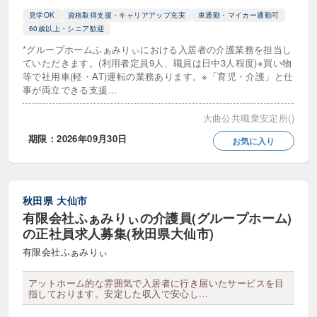
施設・通所サービス
見学OK
資格取得支援・キャリアアップ充実
車通勤・マイカー通勤可
60歳以上・シニア歓迎
グループホーム（共同生活介護）
*グループホームふぁみりぃにおける入居者の介護業務を担当し
ていただきます。(利用者定員9人、職員は日中3人程度)※買い物
ケアハウス（軽費老人ホーム）
等で社用車(軽・AT)運転の業務あります。※「育児・介護」と仕
事が両立できる支援...
サービス付き高齢者向け住宅（サ高住）
大曲公共職業安定所()
ショートステイ（短期入所生活・療養介護）
期限：2026年09月30日
お気に入り
デイケア（通所リハビリテーション）
デイサービス（通所介護）
秋田県
大仙市
介護付き有料老人ホーム
有限会社ふぁみりぃの介護員(グループホーム)
の正社員求人募集(秋田県大仙市)
介護老人保健施設（老健）
有限会社ふぁみりぃ
住宅型有料老人ホーム
入居者生活介護
アットホーム的な雰囲気で入居者に行き届いたサービスを目
指しております。安定した収入で安心し...
地域密着型通所介護