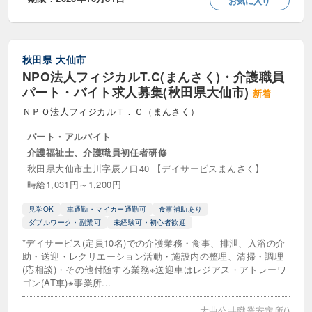
お気に入り
産休・育休代替職員
その他・正社員以外
秋田県
大仙市
職種
NPO法人フィジカルT.C(まんさく)・介護職員
パート・バイト求人募集(秋田県大仙市)
新着
キャリアコンサルタント
ケアプランナー
ＮＰＯ法人フィジカルＴ．Ｃ（まんさく）
サービス提供管理者（サビ管）
パート・アルバイト
介護福祉士、介護職員初任者研修
サービス提供責任者（サ責）
秋田県大仙市土川字辰ノ口40 【デイサービスまんさく】
スクールソーシャルワーカー
時給1,031円～1,200円
世話人・生活施支援員
事務職・介護事務
見学OK
車通勤・マイカー通勤可
食事補助あり
ダブルワーク・副業可
未経験可・初心者歓迎
介護タクシー
介護支援相談員
*デイサービス(定員10名)での介護業務・食事、排泄、入浴の介
助・送迎・レクリエーション活動・施設内の整理、清掃・調理
介護相談員
介護職・ケアワーカー
(応相談)・その他付随する業務※送迎車はレジアス・アトレーワ
ゴン(AT車)※事業所...
介護認定調査員
児童指導員
大曲公共職業安定所()