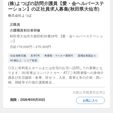
(株)よつばの訪問介護員【愛・会ヘルパーステ
ーション】の正社員求人募集(秋田県大仙市)
株式会社よつば
正職員
介護職員初任者研修
秋田県大仙市大曲田町20番28号 【愛・会ヘルパーステーショ
ン】
月給176,000円～270,000円
社会保険完備
見学OK
車通勤・マイカー通勤可
退職金制度あり
60歳以上・シニア歓迎
◎主に有料老人ホームまたは在宅のお宅へ訪問しての業務とな
ります。(社有車はコンパクトカー・AT)*ご利用者様への身体介
護及び生活援助・食事、排せつ、入浴、着替え等の介助・買い
物、掃除等その他介護業務全...
大曲公共職業安定所()
期限：2026年09月30日
お気に入り