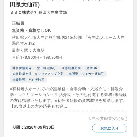
田県大仙市)
ＢＳＣ株式会社秋田大曲事業部
正職員
無資格・資格なしOK
秋田県大仙市大曲西根字鳥居215番地9 「有料老人ホーム大曲
温泉すみれ2」
最寄り駅：大曲駅
月給178,800円～198,800円
社会保険完備
寮・社宅あり
研修制度充実
見学OK
資格取得支援・キャリアアップ充実
車通勤・マイカー通勤可
未経験可・初心者歓迎
○有料老人ホームでの介護業務・食事介助・入浴介助・排泄介
助・レクリエーション・生活介助・その他付随する業務※未経験
の方は指導いたします。※初任者研修の資格取得を補助します。
【65歳以上の方の応募も歓迎...
大曲公共職業安定所()
期限：2026年09月30日
お気に入り