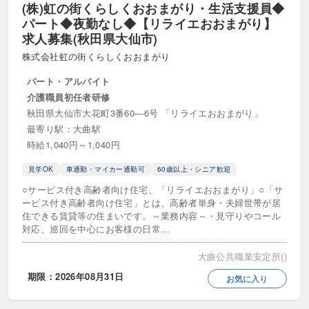
(株)虹の街くらしくおおまがり・生活支援員◆
パート◆夜勤なし◆【リライエおおまがり】
求人募集(秋田県大仙市)
株式会社虹の街くらしくおおまがり
パート・アルバイト
介護職員初任者研修
秋田県大仙市大花町3番60―6号 「リライエおおまがり」
最寄り駅：大曲駅
時給1,040円～1,040円
見学OK
車通勤・マイカー通勤可
60歳以上・シニア歓迎
○サービス付き高齢者向け住宅、「リライエおおまがり」○「サ
ービス付き高齢者向け住宅」とは、高齢者単身・夫婦世帯が居
住できる賃貸等の住まいです。～業務内容～・見守りやコール
対応、巡回を中心にお客様の日常...
大曲公共職業安定所()
期限：2026年08月31日
お気に入り