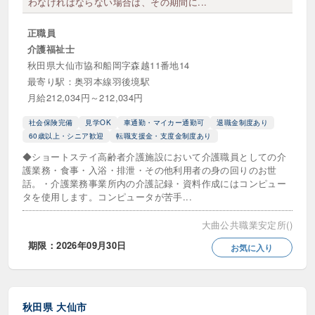
わなければならない場合は、その期間に...
正職員
介護福祉士
秋田県大仙市協和船岡字森越11番地14
最寄り駅：奥羽本線羽後境駅
月給212,034円～212,034円
社会保険完備
見学OK
車通勤・マイカー通勤可
退職金制度あり
60歳以上・シニア歓迎
転職支援金・支度金制度あり
◆ショートステイ高齢者介護施設において介護職員としての介
護業務・食事・入浴・排泄・その他利用者の身の回りのお世
話。・介護業務事業所内の介護記録・資料作成にはコンピュー
タを使用します。コンピュータが苦手...
大曲公共職業安定所()
期限：2026年09月30日
お気に入り
秋田県
大仙市