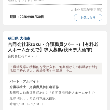
大曲公共職業安定所()
期限：2026年09月30日
お気に入り
秋田県
大仙市
合同会社花zoku・介護職員(パート)【有料老
人ホームかえで】求人募集(秋田県大仙市)
合同会社花ｚｏｋｕ
・職場見学の積極的な受け入れ、他業種からの転職者に対す
る採用枠の拡大、未経験者や主婦層、中...
パート・アルバイト
介護福祉士、介護職員初任者研修
秋田県大仙市福田町341-2 「住宅型有料老人ホームかえで」
最寄り駅：ＪＲ奥羽本線大曲駅
時給1,101円～1,181円