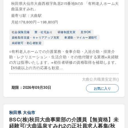
秋田県大仙市大曲西根字鳥居215番地9の5 「有料老人ホーム大
曲温泉すみれ」
最寄り駅：大曲駅
月給178,800円～198,800円
社会保険完備
寮・社宅あり
研修制度充実
見学OK
資格取得支援・キャリアアップ充実
車通勤・マイカー通勤可
未経験可・初心者歓迎
○有料老人ホームでの介護業務・食事介助・入浴介助・排泄介
助・レクリエーション・生活介助・その他付随する業務※未経験
の方は指導いたします。※初任者研修の資格取得を補助します。
【65歳以上の方の応募も歓迎...
大曲公共職業安定所()
期限：2026年09月30日
お気に入り
秋田県
大仙市
BSC(株)秋田大曲事業部の介護員【無資格】未
経験可/大曲温泉すみれ2の正社員求人募集(秋