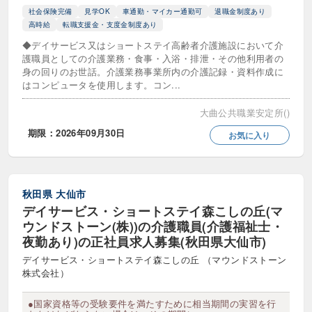
社会保険完備
見学OK
車通勤・マイカー通勤可
退職金制度あり
高時給
転職支援金・支度金制度あり
◆デイサービス又はショートステイ高齢者介護施設において介
護職員としての介護業務・食事・入浴・排泄・その他利用者の
身の回りのお世話。介護業務事業所内の介護記録・資料作成に
はコンピュータを使用します。コン...
大曲公共職業安定所()
期限：2026年09月30日
お気に入り
秋田県
大仙市
デイサービス・ショートステイ森こしの丘(マ
ウンドストーン(株))の介護職員(介護福祉士・
夜勤あり)の正社員求人募集(秋田県大仙市)
デイサービス・ショートステイ森こしの丘 （マウンドストーン
株式会社）
●国家資格等の受験要件を満たすために相当期間の実習を行