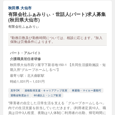
住宅手当あり
制服貸与・ユニフォームあり
秋田県
大仙市
動物愛護・動物好き
有限会社ふぁみりぃ・世話人(パート)求人募集
(秋田県大仙市)
在宅ワーク・在宅勤務可
有限会社ふぁみりぃ
子育て支援・ママ活躍中
寮・社宅あり
*勤務日数及び勤務時間については、相談に応じます。*加入
保険は労働条件によります。
引越し費用補填
急募
パート・アルバイト
有給消化率高め
残業ほぼなし
介護職員初任者研修
秋田県大仙市四ツ屋字下新谷地150-1 【共同生活援助施設・短
産休･育休制度あり
研修制度充実
期入所“グループホームしるべ”】
最寄り駅：北大曲駅駅
研修費用負担
英語が使える・活かせる職場
時給1,031円～1,031円
見学OK
託児所あり
見学OK
資格取得支援・キャリアアップ充実
車通勤・マイカー通勤可
退職金制度あり
60歳以上・シニア歓迎
資格取得支援・キャリアアップ充実
*障害者の自立した日常生活を支える「グループホームしるべ」
内での生活支援を担当していただきます。(利用者定員10人、職
賞与・ボーナスあり
員は日中3人程度、夜勤は1人体制)〇利用者の出勤、帰宅時間に