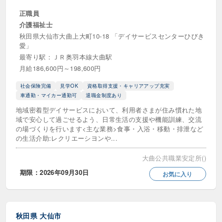
正職員
介護福祉士
秋田県大仙市大曲上大町10-18 「デイサービスセンターひびき
愛」
最寄り駅：ＪＲ奥羽本線大曲駅
月給186,600円～198,600円
社会保険完備
見学OK
資格取得支援・キャリアアップ充実
車通勤・マイカー通勤可
退職金制度あり
地域密着型デイサービスにおいて、利用者さまが住み慣れた地
域で安心して過ごせるよう、日常生活の支援や機能訓練、交流
の場づくりを行います<主な業務>食事・入浴・移動・排泄など
の生活介助:レクリエーシヨンや...
大曲公共職業安定所()
期限：2026年09月30日
お気に入り
秋田県
大仙市