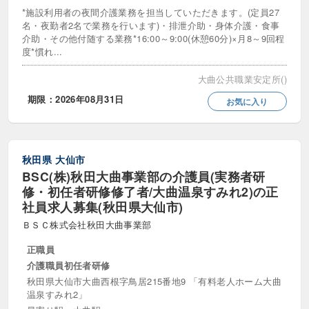
*施設利用者の夜間介護業務を担当していただきます。(定員27
名・夜勤者2名で業務を行います)・排泄介助・身体介護・食事
介助・その他付随する業務*16:00～9:00(休憩60分)×月8～9回程
度*慣れ...
大曲公共職業安定所()
期限：2026年08月31日
お気に入り
秋田県
大仙市
BSC(株)秋田大曲事業部の介護員(実務者研
修・初任者研修修了者/大曲温泉すみれ2)の正
社員求人募集(秋田県大仙市)
ＢＳＣ株式会社秋田大曲事業部
正職員
介護職員初任者研修
秋田県大仙市大曲西根字鳥居215番地9 「有料老人ホーム大曲
温泉すみれ2」