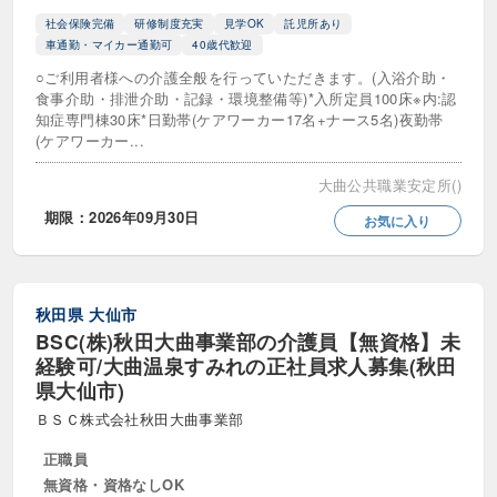
社会保険完備
研修制度充実
見学OK
託児所あり
車通勤・マイカー通勤可
40歳代歓迎
○ご利用者様への介護全般を行っていただきます。(入浴介助・
食事介助・排泄介助・記録・環境整備等)*入所定員100床※内:認
知症専門棟30床*日勤帯(ケアワーカー17名+ナース5名)夜勤帯
(ケアワーカー...
大曲公共職業安定所()
期限：2026年09月30日
お気に入り
秋田県
大仙市
BSC(株)秋田大曲事業部の介護員【無資格】未
経験可/大曲温泉すみれの正社員求人募集(秋田
県大仙市)
ＢＳＣ株式会社秋田大曲事業部
正職員
無資格・資格なしOK