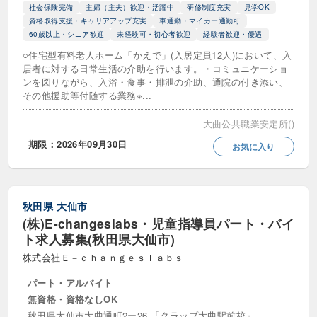
社会保険完備
主婦（主夫）歓迎・活躍中
研修制度充実
見学OK
資格取得支援・キャリアアップ充実
車通勤・マイカー通勤可
60歳以上・シニア歓迎
未経験可・初心者歓迎
経験者歓迎・優遇
○住宅型有料老人ホーム「かえで」(入居定員12人)において、入
居者に対する日常生活の介助を行います。・コミュニケーショ
ンを図りながら、入浴・食事・排泄の介助、通院の付き添い、
その他援助等付随する業務※...
大曲公共職業安定所()
期限：2026年09月30日
お気に入り
秋田県
大仙市
(株)E-changeslabs・児童指導員パート・バイ
ト求人募集(秋田県大仙市)
株式会社Ｅ－ｃｈａｎｇｅｓｌａｂｓ
パート・アルバイト
無資格・資格なしOK
秋田県大仙市大曲通町2ー26 「クラップ大曲駅前校」