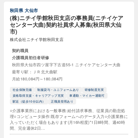
秋田県
大仙市
(株)ニチイ学館秋田支店の事務員(ニチイケア
センター大曲)契約社員求人募集(秋田県大仙
市)
株式会社ニチイ学館秋田支店
契約職員
介護職員初任者研修
秋田県大仙市四ツ屋字下古道55-1 ニチイケアセンター大曲
最寄り駅：ＪＲ北大曲駅
月給180,084円～180,084円
社会保険完備
制服貸与・ユニフォームあり
研修制度充実
資格取得支援・キャリアアップ充実
車通勤・マイカー通勤可
駅近（徒歩10分以内）
正職員登用あり
○介護事業所における一般事務:給付請求事務、従業員の勤怠処
理○コンピュータ操作:既存フォームへのデータ入力○介護業務に
入っていただく場合もあります(月16h程度)*1日8時間、週40時
間、完全週休2日...