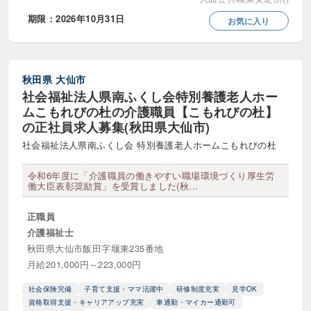
児童発達支援管理責任者（児発管）
期限：2026年10月31日
お気に入り
医療ソーシャルワーカー
子ども家庭支援員
教員・専任教員・講師
生活指導員
秋田県
大仙市
社会福祉法人県南ふくし会特別養護老人ホー
生活支援員
ムこもれびの杜の介護職員【こもれびの杜】
の正社員求人募集(秋田県大仙市)
生活相談員・ソーシャルワーカー
社会福祉法人県南ふくし会 特別養護老人ホームこもれびの杜
登録ヘルパー
相談支援員
令和6年度に「介護職員の働きやすい職場環境づくり厚生労
相談支援専門員
看護・看護助手
働大臣表彰奨励賞」を受賞しました(秋...
福祉用具専門相談員
職業指導員
正職員
介護福祉士
訪問介護員・ヘルパー
秋田県大仙市飯田字堰東235番地
月給201,000円～223,000円
役職等
社会保険完備
子育て支援・ママ活躍中
研修制度充実
見学OK
資格取得支援・キャリアアップ充実
車通勤・マイカー通勤可
センター長・介護長
公務員