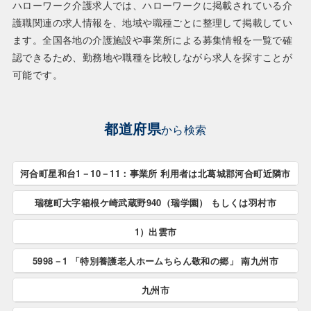
ハローワーク介護求人では、ハローワークに掲載されている介
護職関連の求人情報を、地域や職種ごとに整理して掲載してい
ます。全国各地の介護施設や事業所による募集情報を一覧で確
認できるため、勤務地や職種を比較しながら求人を探すことが
可能です。
都道府県
から検索
河合町星和台1－10－11：事業所 利用者は北葛城郡河合町近隣市
瑞穂町大字箱根ケ崎武蔵野940（瑞学園） もしくは羽村市
河合町星和台1－10－11：事業所 利用者は北葛城郡河合
町近隣市すべて
1）出雲市
瑞穂町大字箱根ケ崎武蔵野940（瑞学園） もしくは羽村
市すべて
5998－1 「特別養護老人ホームちらん敬和の郷」 南九州市
1）出雲市すべて
九州市
5998－1 「特別養護老人ホームちらん敬和の郷」 南九州
市すべて