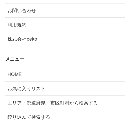
お問い合わせ
豊富町
美唄市
6件
27件
羅臼町
置戸町
利用規約
1件
0件
白老町
白糠町
16件
1件
株式会社peko
登別市
留萌市
40件
37件
メニュー
留寿都村
由仁町
5件
3件
HOME
猿払村
滝川市
0件
57件
お気に入りリスト
滝上町
真狩村
3件
3件
エリア・都道府県・市区町村から検索する
知内町
石狩市
2件
33件
絞り込んで検索する
網走市
紋別市
45件
30件