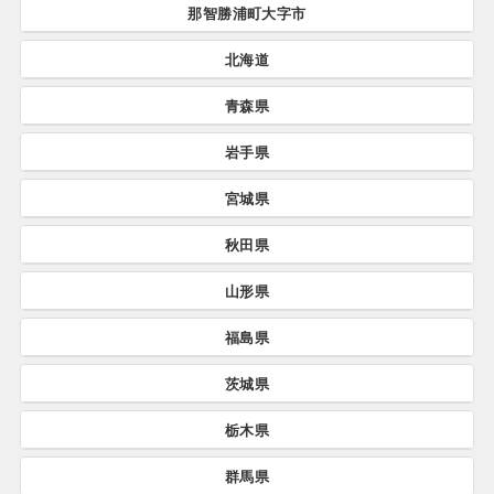
那智勝浦町大字市
九州市すべて
北海道
那智勝浦町大字市すべて
青森県
北海道すべて
岩手県
青森県すべて
仁木町
上ノ国町
5件
4件
宮城県
岩手県すべて
階上町
野辺地町
32件
13件
三笠市
七飯町
25件
33件
秋田県
宮城県すべて
二日町
紫波町
0件
23件
西目屋村
藤崎町
1件
12件
ニセコ町
むかわ町
4件
2件
山形県
秋田県すべて
山元町
利府町
8件
30件
大船渡市
大槌町
21件
7件
蓬田村
田舎館村
8件
19件
せたな町
えりも町
9件
2件
福島県
山形県すべて
鹿角市
藤里町
27件
4件
仙台市
亘理町
1,412件
24件
北上市
八幡平市
107件
20件
田子町
深浦町
6件
9件
上士幌町
上富良野町
6件
6件
茨城県
福島県すべて
舟形町
米沢市
3件
108件
能代市
羽後町
121件
21件
丸森町
七ヶ浜町
10件
15件
住田町
二戸市
1件
27件
横浜町
板柳町
2件
27件
上川町
京極町
0件
6件
栃木県
茨城県すべて
伊達市
二本松市
104件
75件
真室川町
白鷹町
2件
12件
美郷町
秋田市
0件
329件
七ヶ宿町
加美町
0件
18件
九戸村
久慈市
8件
35件
東通村
東北町
14件
43件
群馬県
乙部町
中頓別町
0件
1件
栃木県すべて