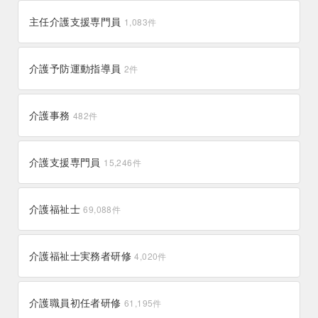
西原村
菊陽町
8件
51件
富士見町
宮田村
壱岐市
南島原市
12件
8件
13件
76件
佐賀市
伊万里市
350件
93件
宗像市
遠賀町
120件
41件
田野町
津野町
8件
2件
主任介護支援専門員
1,083
件
与那原町
うるま市
28件
165件
姶良市
奄美市
148件
46件
江別市
江差町
高浜市
設楽町
高鍋町
高原町
155件
16件
16件
3件
45件
23件
別府市
佐伯市
218件
66件
菊池市
荒尾市
55件
86件
安曇野市
信濃町
佐世保市
佐々町
125件
8件
337件
25件
赤村
豊前市
1件
19件
梼原町
東洋町
0件
1件
北中城村
金武町
28件
7件
天城町
大崎町
2件
30件
浦臼町
浦河町
高千穂町
門川町
2件
15件
9件
12件
九重町
中津市
6件
152件
苓北町
芦北町
介護予防運動指導員
11件
16件
2
件
須坂市
麻績村
五島市
50件
2件
72件
行橋市
苅田町
133件
31件
本山町
日高村
10件
6件
那覇市
豊見城市
389件
86件
大和村
垂水市
0件
13件
浦幌町
浜頓別町
都農町
延岡市
0件
1件
17件
174件
美里町
相良村
68件
15件
高森町
高山村
0件
0件
芦屋町
糸田町
11件
12件
宿毛市
馬路村
26件
0件
介護事務
482
件
読谷村
西原町
55件
26件
喜界町
和泊町
4件
1件
浜中町
津別町
川南町
小林市
1件
7件
17件
69件
御船町
山鹿市
18件
80件
駒ヶ根市
飯綱町
26件
7件
糸島市
粕屋町
103件
35件
高知市
黒潮町
540件
10件
糸満市
粟国村
60件
0件
南種子町
南大隅町
3件
4件
洞爺湖町
泊村
宮崎市
国富町
18件
8件
624件
36件
介護支援専門員
15,246
件
山都町
南小国町
8件
0件
飯田市
飯島町
75件
9件
那珂川市
鞍手町
44件
19件
室戸市
奈半利町
31件
8件
竹富町
大宜味村
0件
4件
南九州市
南さつま市
65件
41件
沼田町
東神楽町
五ヶ瀬町
串間市
0件
5件
2件
32件
八代市
人吉市
215件
57件
飯山市
佐久穂町
14件
4件
須惠町
香春町
介護福祉士
14件
8件
69,088
件
多良間村
国頭村
0件
4件
西之表市
錦江町
26件
17件
東川町
札幌市
三股町
えびの市
13件
2,744件
25件
24件
五木村
上天草市
1件
31件
佐久市
伊那市
86件
67件
飯塚市
篠栗町
294件
22件
嘉手納町
名護市
14件
86件
長島町
阿久根市
介護福祉士実務者研修
11件
35件
4,020
件
恵庭市
当麻町
69件
9件
あさぎり町
南関町
34件
11件
中野市
中川村
50件
2件
築上町
筑紫野市
23件
156件
南風原町
南大東村
34件
0件
霧島市
鹿児島市
209件
1,051件
当別町
弟子屈町
9件
6件
南阿蘇村
合志市
18件
61件
下諏訪町
下條村
22件
1件
介護職員初任者研修
61,195
件
朝倉市
春日市
36件
155件
南城市
北谷町