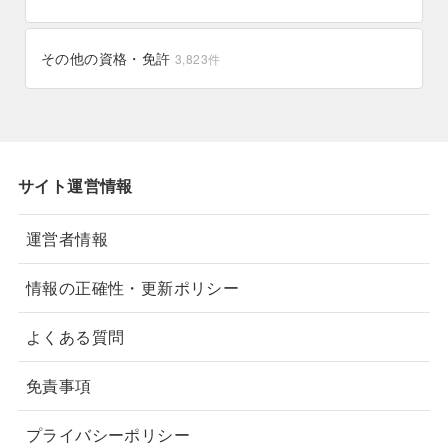
苫小牧市
苫前町
228件
4件
その他の資格・免許
3,823
件
芽室町
芦別市
11件
8件
興部町
羽幌町
0件
6件
美瑛町
美深町
5件
8件
サイト運営情報
美幌町
蘭越町
27件
12件
運営者情報
西興部村
訓子府町
2件
7件
情報の正確性・更新ポリシー
釧路市
遠軽町
283件
32件
よくある質問
遠別町
足寄町
0件
0件
免責事項
赤平市
赤井川村
5件
5件
プライバシーポリシー
豊頃町
豊浦町
2件
3件