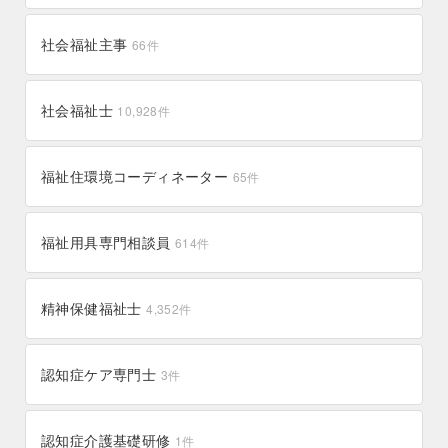
60件
39件
鹿屋市
龍郷町
196件
5件
広尾町
平取町
2件
1件
山江村
小国町
2件
0件
上田市
上松町
151件
0件
新宮町
志免町
54件
40件
社会福祉主事
宜野座村
宜野湾市
66
件
11件
117件
薩摩川内市
肝付町
153件
28件
幕別町
幌延町
19件
2件
宇城市
宇土市
85件
47件
広川町
川崎町
0件
0件
宮古島市
石垣市
85件
66件
知名町
屋久島町
2件
10件
幌加内町
愛別町
0件
3件
天草市
大津町
社会福祉士
81件
51件
10,928
件
岡垣町
小郡市
54件
76件
渡嘉敷村
渡名喜村
0件
0件
徳之島町
志布志市
21件
55件
斜里町
新ひだか町
2件
41件
多良木町
嘉島町
4件
12件
小竹町
東峰村
13件
11件
福祉住環境コーディネーター
65
件
浦添市
沖縄市
125件
271件
指宿市
日置市
56件
90件
本別町
木古内町
5件
0件
和水町
阿蘇市
12件
40件
柳川市
桂川町
80件
28件
東村
本部町
1件
5件
曽於市
東串良町
49件
13件
月形町
更別村
10件
1件
福祉用具専門相談員
614
件
高森町
23件
筑後市
筑前町
36件
26件
恩納村
座間味村
2件
0件
枕崎市
湧水町
35件
14件
旭川市
新篠津村
567件
0件
福津市
福智町
精神保健福祉士
34件
36件
4,352
件
北大東村
0件
瀬戸内町
3件
新得町
新十津川町
4件
11件
福岡市
直方市
2,215件
112件
認知症ケア専門士
3
件
新冠町
帯広市
6件
284件
田川市
添田町
72件
16件
清里町
釧路町
1件
17件
認知症介護基礎研修
1
件
水巻町
宮若市
34件
39件