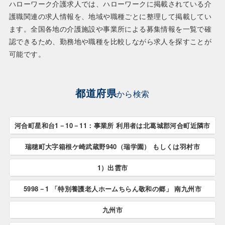
ハローワーク介護求人では、ハローワークに掲載されている介
護職関連の求人情報を、地域や職種ごとに整理して掲載してい
ます。全国各地の介護施設や事業所による募集情報を一覧で確
認できるため、勤務地や職種を比較しながら求人を探すことが
可能です。
都道府県
から検索
河合町星和台1－10－11：事業所 利用者は北葛城郡河合町近隣市
瑞穂町大字箱根ケ崎武蔵野940（瑞学園） もしくは羽村市
河合町星和台1－10－11：事業所 利用者は北葛城郡河合
町近隣市すべて
1）出雲市
瑞穂町大字箱根ケ崎武蔵野940（瑞学園） もしくは羽村
市すべて
5998－1 「特別養護老人ホームちらん敬和の郷」 南九州市
1）出雲市すべて
九州市
5998－1 「特別養護老人ホームちらん敬和の郷」 南九州
市すべて