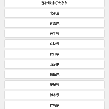
那智勝浦町大字市
九州市すべて
北海道
那智勝浦町大字市すべて
青森県
北海道すべて
岩手県
青森県すべて
仁木町
上ノ国町
5件
4件
宮城県
岩手県すべて
階上町
野辺地町
32件
13件
三笠市
七飯町
25件
33件
秋田県
宮城県すべて
二日町
紫波町
0件
23件
西目屋村
藤崎町
1件
12件
ニセコ町
むかわ町
4件
2件
山形県
秋田県すべて
山元町
利府町
8件
30件
大船渡市
大槌町
21件
7件
蓬田村
田舎館村
8件
19件
せたな町
えりも町
9件
2件
福島県
山形県すべて
鹿角市
藤里町
27件
4件
仙台市
亘理町
1,412件
24件
北上市
八幡平市
107件
20件
田子町
深浦町
6件
9件
上士幌町
上富良野町
6件
6件
茨城県
福島県すべて
舟形町
米沢市
3件
108件
能代市
羽後町
121件
21件
丸森町
七ヶ浜町
10件
15件
住田町
二戸市
1件
27件
横浜町
板柳町
2件
27件
上川町
京極町
0件
6件
栃木県
茨城県すべて
伊達市
二本松市
104件
75件
真室川町
白鷹町
2件
12件
美郷町
秋田市
0件
329件
七ヶ宿町
加美町
0件
18件
九戸村
久慈市
8件
35件
東通村
東北町
14件
43件
群馬県
乙部町
中頓別町
0件
1件
栃木県すべて