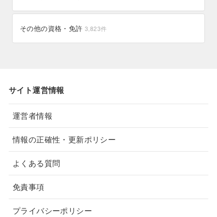
苫小牧市
苫前町
228件
4件
その他の資格・免許
3,823
件
芽室町
芦別市
11件
8件
興部町
羽幌町
0件
6件
美瑛町
美深町
5件
8件
サイト運営情報
美幌町
蘭越町
27件
12件
運営者情報
西興部村
訓子府町
2件
7件
情報の正確性・更新ポリシー
釧路市
遠軽町
283件
32件
よくある質問
遠別町
足寄町
0件
0件
免責事項
赤平市
赤井川村
5件
5件
プライバシーポリシー
豊頃町
豊浦町
2件
3件