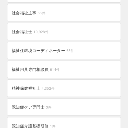
60件
39件
鹿屋市
龍郷町
196件
5件
広尾町
平取町
2件
1件
山江村
小国町
2件
0件
上田市
上松町
151件
0件
新宮町
志免町
54件
40件
社会福祉主事
宜野座村
宜野湾市
66
件
11件
117件
薩摩川内市
肝付町
153件
28件
幕別町
幌延町
19件
2件
宇城市
宇土市
85件
47件
広川町
川崎町
0件
0件
宮古島市
石垣市
85件
66件
知名町
屋久島町
2件
10件
幌加内町
愛別町
0件
3件
天草市
大津町
社会福祉士
81件
51件
10,928
件
岡垣町
小郡市
54件
76件
渡嘉敷村
渡名喜村
0件
0件
徳之島町
志布志市
21件
55件
斜里町
新ひだか町
2件
41件
多良木町
嘉島町
4件
12件
小竹町
東峰村
13件
11件
福祉住環境コーディネーター
65
件
浦添市
沖縄市
125件
271件
指宿市
日置市
56件
90件
本別町
木古内町
5件
0件
和水町
阿蘇市
12件
40件
柳川市
桂川町
80件
28件
東村
本部町
1件
5件
曽於市
東串良町
49件
13件
月形町
更別村
10件
1件
福祉用具専門相談員
614
件
高森町
23件
筑後市
筑前町
36件
26件
恩納村
座間味村
2件
0件
枕崎市
湧水町
35件
14件
旭川市
新篠津村
567件
0件
福津市
福智町
精神保健福祉士
34件
36件
4,352
件
北大東村
0件
瀬戸内町
3件
新得町
新十津川町
4件
11件
福岡市
直方市
2,215件
112件
認知症ケア専門士
3
件
新冠町
帯広市
6件
284件
田川市
添田町
72件
16件
清里町
釧路町
1件
17件
認知症介護基礎研修
1
件
水巻町
宮若市
34件
39件