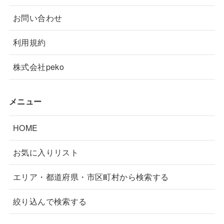
お問い合わせ
豊富町
美唄市
6件
27件
羅臼町
置戸町
利用規約
1件
0件
白老町
白糠町
16件
1件
株式会社peko
登別市
留萌市
40件
37件
メニュー
留寿都村
由仁町
5件
3件
HOME
猿払村
滝川市
0件
57件
お気に入りリスト
滝上町
真狩村
3件
3件
エリア・都道府県・市区町村から検索する
知内町
石狩市
2件
33件
絞り込んで検索する
網走市
紋別市
45件
30件