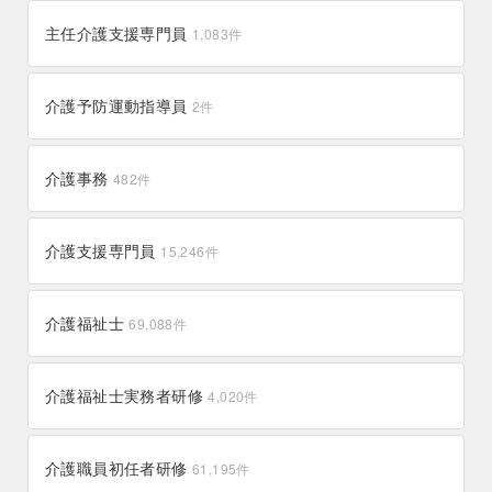
西原村
菊陽町
8件
51件
富士見町
宮田村
壱岐市
南島原市
12件
8件
13件
76件
佐賀市
伊万里市
350件
93件
宗像市
遠賀町
120件
41件
田野町
津野町
8件
2件
主任介護支援専門員
1,083
件
与那原町
うるま市
28件
165件
姶良市
奄美市
148件
46件
江別市
江差町
高浜市
設楽町
高鍋町
高原町
155件
16件
16件
3件
45件
23件
別府市
佐伯市
218件
66件
菊池市
荒尾市
55件
86件
安曇野市
信濃町
佐世保市
佐々町
125件
8件
337件
25件
赤村
豊前市
1件
19件
梼原町
東洋町
0件
1件
北中城村
金武町
28件
7件
天城町
大崎町
2件
30件
浦臼町
浦河町
高千穂町
門川町
2件
15件
9件
12件
九重町
中津市
6件
152件
苓北町
芦北町
介護予防運動指導員
11件
16件
2
件
須坂市
麻績村
五島市
50件
2件
72件
行橋市
苅田町
133件
31件
本山町
日高村
10件
6件
那覇市
豊見城市
389件
86件
大和村
垂水市
0件
13件
浦幌町
浜頓別町
都農町
延岡市
0件
1件
17件
174件
美里町
相良村
68件
15件
高森町
高山村
0件
0件
芦屋町
糸田町
11件
12件
宿毛市
馬路村
26件
0件
介護事務
482
件
読谷村
西原町
55件
26件
喜界町
和泊町
4件
1件
浜中町
津別町
川南町
小林市
1件
7件
17件
69件
御船町
山鹿市
18件
80件
駒ヶ根市
飯綱町
26件
7件
糸島市
粕屋町
103件
35件
高知市
黒潮町
540件
10件
糸満市
粟国村
60件
0件
南種子町
南大隅町
3件
4件
洞爺湖町
泊村
宮崎市
国富町
18件
8件
624件
36件
介護支援専門員
15,246
件
山都町
南小国町
8件
0件
飯田市
飯島町
75件
9件
那珂川市
鞍手町
44件
19件
室戸市
奈半利町
31件
8件
竹富町
大宜味村
0件
4件
南九州市
南さつま市
65件
41件
沼田町
東神楽町
五ヶ瀬町
串間市
0件
5件
2件
32件
八代市
人吉市
215件
57件
飯山市
佐久穂町
14件
4件
須惠町
香春町
介護福祉士
14件
8件
69,088
件
多良間村
国頭村
0件
4件
西之表市
錦江町
26件
17件
東川町
札幌市
三股町
えびの市
13件
2,744件
25件
24件
五木村
上天草市
1件
31件
佐久市
伊那市
86件
67件
飯塚市
篠栗町
294件
22件
嘉手納町
名護市
14件
86件
長島町
阿久根市
介護福祉士実務者研修
11件
35件
4,020
件
恵庭市
当麻町
69件
9件
あさぎり町
南関町
34件
11件
中野市
中川村
50件
2件
築上町
筑紫野市
23件
156件
南風原町
南大東村
34件
0件
霧島市
鹿児島市
209件
1,051件
当別町
弟子屈町
9件
6件
南阿蘇村
合志市
18件
61件
下諏訪町
下條村
22件
1件
介護職員初任者研修
61,195
件
朝倉市
春日市
36件
155件
南城市
北谷町